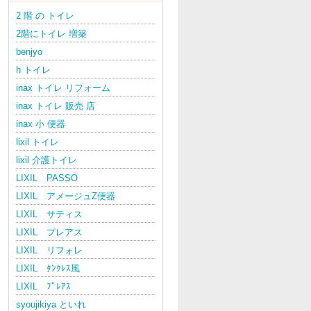
2 階 の トイレ
2階にトイレ 増築
benjyo
h トイレ
inax トイレ リフォーム
inax トイレ 販売 店
inax 小 便器
lixil トイレ
lixil 介護トイレ
LIXIL PASSO
LIXIL アメージュZ便器
LIXIL サティス
LIXIL プレアス
LIXIL リフォレ
LIXIL ﾀﾝｸﾚｽ風
LIXIL ﾌﾟﾚｱｽ
syoujikiya といれ