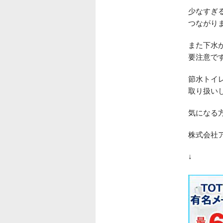
少なすぎ
つながり
また下水
要注意で
節水トイ
取り扱い
気になる
株式会社
↓