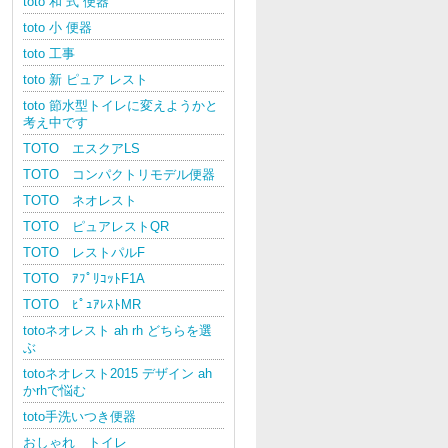
toto 和 式 便器
toto 小 便器
toto 工事
toto 新 ピュア レスト
toto 節水型トイレに変えようかと
考え中です
TOTO エスクアLS
TOTO コンパクトリモデル便器
TOTO ネオレスト
TOTO ピュアレストQR
TOTO レストパルF
TOTO ｱﾌﾟﾘｺｯﾄF1A
TOTO ﾋﾟｭｱﾚｽﾄMR
totoネオレスト ah rh どちらを選
ぶ
totoネオレスト2015 デザイン ah
かrhで悩む
toto手洗いつき便器
おしゃれ トイレ