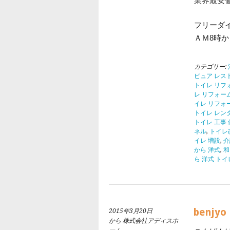
業界最安
フリーダ
ＡＭ8時
カテゴリー:
ピュア レスト
トイレ リフォ
レ リフォーム
イレ リフォー
トイレ レン
トイレ 工事 
ネル
,
トイレ
イレ 増設
,
介
から 洋式
,
和
ら 洋式 トイ
benjyo
2015年3月20日
から 株式会社アディスホ