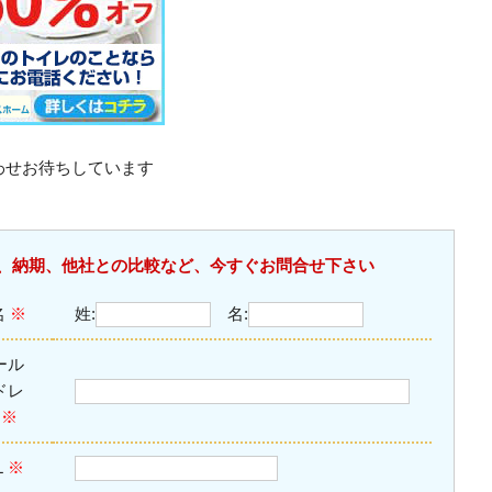
わせお待ちしています
、納期、他社との比較など、今すぐお問合せ下さい
名
※
姓:
名:
ール
ドレ
ス
※
L
※