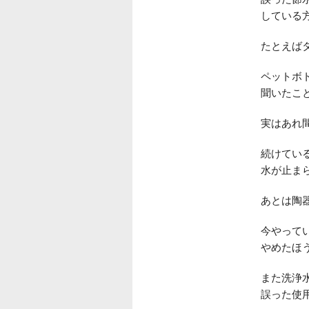
している
たとえば
ペットボ
聞いたこ
実はあれ
続けてい
水が止ま
あとは陶
今やって
やめたほ
また洗浄
誤った使