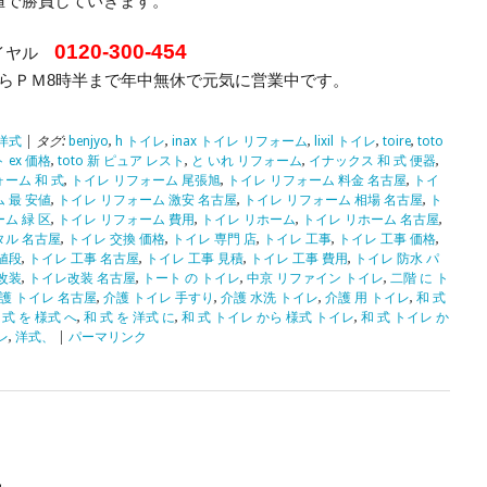
値で勝負していきます。
0120-300-454
イヤル
からＰＭ8時半まで年中無休で元気に営業中です。
洋式
| タグ:
benjyo
,
h トイレ
,
inax トイレ リフォーム
,
lixil トイレ
,
toire
,
toto
 ex 価格
,
toto 新 ピュア レスト
,
と いれ リフォーム
,
イナックス 和 式 便器
,
ーム 和 式
,
トイレ リフォーム 尾張旭
,
トイレ リフォーム 料金 名古屋
,
トイ
 最 安値
,
トイレ リフォーム 激安 名古屋
,
トイレ リフォーム 相場 名古屋
,
ト
ム 緑 区
,
トイレ リフォーム 費用
,
トイレ リホーム
,
トイレ リホーム 名古屋
,
タル 名古屋
,
トイレ 交換 価格
,
トイレ 専門 店
,
トイレ 工事
,
トイレ 工事 価格
,
値段
,
トイレ 工事 名古屋
,
トイレ 工事 見積
,
トイレ 工事 費用
,
トイレ 防水 パ
改装
,
トイレ改装 名古屋
,
トート の トイレ
,
中京 リファイン トイレ
,
二階 に ト
護 トイレ 名古屋
,
介護 トイレ 手すり
,
介護 水洗 トイレ
,
介護 用 トイレ
,
和 式
 式 を 様式 へ
,
和 式 を 洋式 に
,
和 式 トイレ から 様式 トイレ
,
和 式 トイレ か
レ
,
洋式、
|
パーマリンク