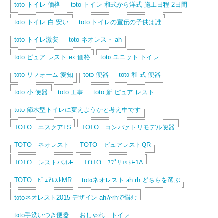
toto トイレ 価格
toto トイレ 和式から洋式 施工日程 2日間
toto トイレ 白 安い
toto トイレの宣伝の子供は誰
toto トイレ激安
toto ネオレスト ah
toto ピュア レスト ex 価格
toto ユニット トイレ
toto リフォーム 愛知
toto 便器
toto 和 式 便器
toto 小 便器
toto 工事
toto 新 ピュア レスト
toto 節水型トイレに変えようかと考え中です
TOTO エスクアLS
TOTO コンパクトリモデル便器
TOTO ネオレスト
TOTO ピュアレストQR
TOTO レストパルF
TOTO ｱﾌﾟﾘｺｯﾄF1A
TOTO ﾋﾟｭｱﾚｽﾄMR
totoネオレスト ah rh どちらを選ぶ
totoネオレスト2015 デザイン ahかrhで悩む
toto手洗いつき便器
おしゃれ トイレ