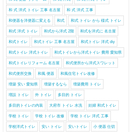
和 式 洋式 トイレ 工事 名古屋
和 式 洋式 工事
和便器を洋便器に変える
和式
和式 トイレ から 様式 トイレ
和式 洋式 トイレ
和式から洋式 2階
和式を洋式に 名古屋
和式トイレ
和式トイレ 工事 名古屋
和式トイレ 洋式 diy
和式トイレ 洋式トイレ
和式トイレから洋式トイレ 費用 愛知県
和式トイレリフォーム 名古屋
和式便所から洋式スワレット
和式便所交換
和風 便器
和風住宅トイレ改修
増築 安い 愛知県
増築するなら
増築費用 トイレ
増設 トイレ
外 トイレ
多目的 トイレ
多目的トイレの内装
大府市 トイレ 水洗
妊婦 和式トイレ
学校 トイレ
学校 トイレ 改修
学校 トイレ 洋式 工事
学校洋式トイレ
安い トイレ
安いトイレ
小 便器 仕切