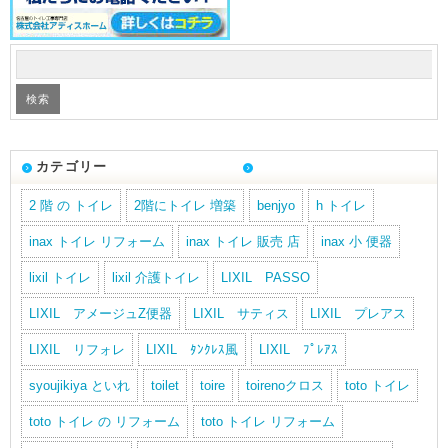
カテゴリー
2 階 の トイレ
2階にトイレ 増築
benjyo
h トイレ
inax トイレ リフォーム
inax トイレ 販売 店
inax 小 便器
lixil トイレ
lixil 介護トイレ
LIXIL PASSO
LIXIL アメージュZ便器
LIXIL サティス
LIXIL プレアス
LIXIL リフォレ
LIXIL ﾀﾝｸﾚｽ風
LIXIL ﾌﾟﾚｱｽ
syoujikiya といれ
toilet
toire
toirenoクロス
toto トイレ
toto トイレ の リフォーム
toto トイレ リフォーム