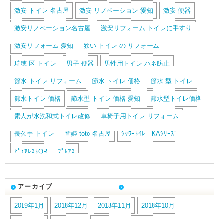
激安 トイレ 名古屋
激安 リノベーション 愛知
激安 便器
激安リノベーション名古屋
激安リフォーム トイレに手すり
激安リフォーム 愛知
狭い トイレ の リフォーム
瑞穂 区 トイレ
男子 便器
男性用トイレ ハネ防止
節水 トイレ リフォーム
節水 トイレ 価格
節水 型 トイレ
節水トイレ 価格
節水型 トイレ 価格 愛知
節水型トイレ価格
素人が水洗和式トイレ改修
車椅子用トイレ リフォーム
長久手 トイレ
音姫 toto 名古屋
ｼｬﾜｰﾄｲﾚ KAｼﾘｰｽﾞ
ﾋﾟｭｱﾚｽﾄQR
ﾌﾟﾚｱｽ
アーカイブ
2019年1月
2018年12月
2018年11月
2018年10月