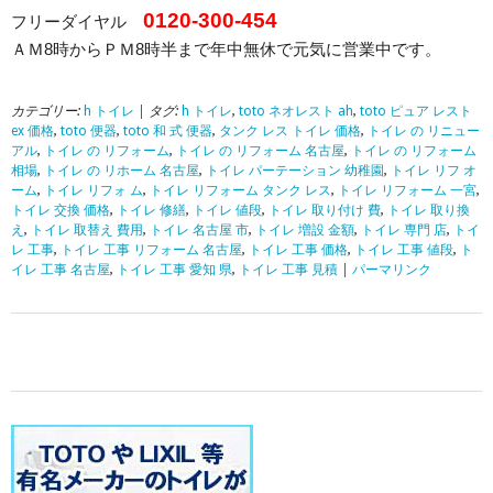
0120-300-454
フリーダイヤル
ＡＭ8時からＰＭ8時半まで年中無休で元気に営業中です。
カテゴリー:
h トイレ
| タグ:
h トイレ
,
toto ネオレスト ah
,
toto ピュア レスト
ex 価格
,
toto 便器
,
toto 和 式 便器
,
タンク レス トイレ 価格
,
トイレ の リニュー
アル
,
トイレ の リフォーム
,
トイレ の リフォーム 名古屋
,
トイレ の リフォーム
相場
,
トイレ の リホーム 名古屋
,
トイレ パーテーション 幼稚園
,
トイレ リフ オ
ーム
,
トイレ リフォ ム
,
トイレ リフォーム タンク レス
,
トイレ リフォーム 一宮
,
トイレ 交換 価格
,
トイレ 修繕
,
トイレ 値段
,
トイレ 取り付け 費
,
トイレ 取り換
え
,
トイレ 取替え 費用
,
トイレ 名古屋 市
,
トイレ 増設 金額
,
トイレ 専門 店
,
トイ
レ 工事
,
トイレ 工事 リフォーム 名古屋
,
トイレ 工事 価格
,
トイレ 工事 値段
,
ト
イレ 工事 名古屋
,
トイレ 工事 愛知 県
,
トイレ 工事 見積
|
パーマリンク