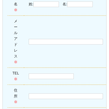
名
姓:
名:
※
メ
ー
ル
ア
ド
レ
ス
※
TEL
※
住
所
※