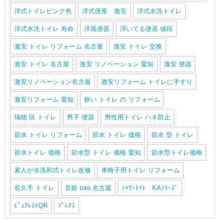
洋式トイレピンク色
洋式便座 激安
洋式水洗トイレ
洋式水洗トイレ 寿命
洋風便器
浮いてる便器 値段
激安 トイレ リフォーム 名古屋
激安 トイレ 交換
激安 トイレ 名古屋
激安 リノベーション 愛知
激安 便器
激安リノベーション名古屋
激安リフォーム トイレに手すり
激安リフォーム 愛知
狭い トイレ の リフォーム
瑞穂 区 トイレ
男子 便器
男性用トイレ ハネ防止
節水 トイレ リフォーム
節水 トイレ 価格
節水 型 トイレ
節水トイレ 価格
節水型 トイレ 価格 愛知
節水型トイレ価格
素人が水洗和式トイレ改修
車椅子用トイレ リフォーム
長久手 トイレ
音姫 toto 名古屋
ｼｬﾜｰﾄｲﾚ KAｼﾘｰｽﾞ
ﾋﾟｭｱﾚｽﾄQR
ﾌﾟﾚｱｽ