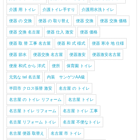
介護 用 トイレ
介護トイレ手すり
介護用水洗トイレ
便器 の 交換
便器 の 取り替え
便器 交換
便器 交換 価格
便器 交換 名古屋
便器 仕入 激安
便器 価格
便器 取 替 工事 名古屋
便器 和 式 様式
便器 寒冷 地 仕様
便器 節水
便器交換 名古屋
便器激安
便器激安名古屋
便座 和式 から 洋式
便所
保育園 トイレ
元気な tel 名古屋
内装 サンゲツAA級
半田市 クロス張替 激安
名古屋 の トイレ
名古屋 の トイレ リフォーム
名古屋 トイレ
名古屋 トイレ リフォーム
名古屋 トイレ 工事
名古屋 リフォーム トイレ
名古屋 不便なトイレ
名古屋 便器 取替え
名古屋 市 トイレ