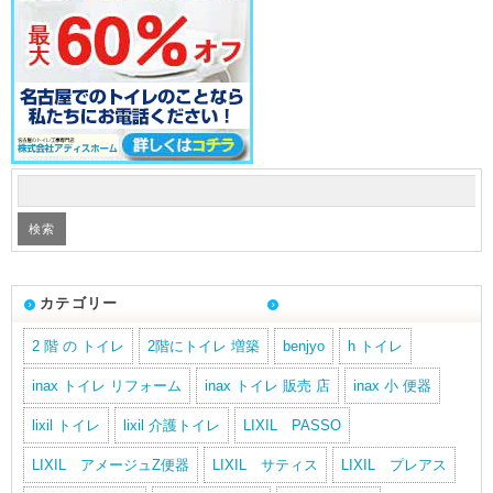
カテゴリー
2 階 の トイレ
2階にトイレ 増築
benjyo
h トイレ
inax トイレ リフォーム
inax トイレ 販売 店
inax 小 便器
lixil トイレ
lixil 介護トイレ
LIXIL PASSO
LIXIL アメージュZ便器
LIXIL サティス
LIXIL プレアス