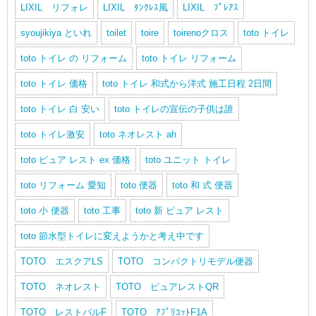
LIXIL リフォレ
LIXIL ﾀﾝｸﾚｽ風
LIXIL ﾌﾟﾚｱｽ
syoujikiya といれ
toilet
toire
toirenoクロス
toto トイレ
toto トイレ の リフォーム
toto トイレ リフォーム
toto トイレ 価格
toto トイレ 和式から洋式 施工日程 2日間
toto トイレ 白 安い
toto トイレの宣伝の子供は誰
toto トイレ激安
toto ネオレスト ah
toto ピュア レスト ex 価格
toto ユニット トイレ
toto リフォーム 愛知
toto 便器
toto 和 式 便器
toto 小 便器
toto 工事
toto 新 ピュア レスト
toto 節水型トイレに変えようかと考え中です
TOTO エスクアLS
TOTO コンパクトリモデル便器
TOTO ネオレスト
TOTO ピュアレストQR
TOTO レストパルF
TOTO ｱﾌﾟﾘｺｯﾄF1A