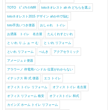
TOTO ﾋﾟｭｱﾚｽﾄMR
totoネオレスト ah rh どちらを選ぶ
totoネオレスト2015 デザイン ahかrhで悩む
toto手洗いつき便器
おしゃれ トイレ
お洒落 トイレ 名古屋
たんくれすといれ
と いれ り ふ ぉ ー む
と いれ リフォーム
といれ リフォーム
べんき
アクアセラミック
アメージュ z 便器
アラウーノ 停電用ハンドル 位置がわからない
イナックス 和 式 便器
エコ トイレ
オフィス トイレ リフォーム
オフィス トイレ 名古屋
オフィス リフォーム 格安
オフィストイレ 和式
カインズ ホーム トイレ リフォーム