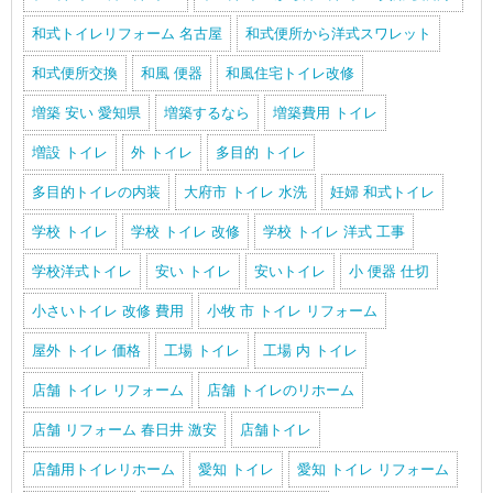
和式トイレリフォーム 名古屋
和式便所から洋式スワレット
和式便所交換
和風 便器
和風住宅トイレ改修
増築 安い 愛知県
増築するなら
増築費用 トイレ
増設 トイレ
外 トイレ
多目的 トイレ
多目的トイレの内装
大府市 トイレ 水洗
妊婦 和式トイレ
学校 トイレ
学校 トイレ 改修
学校 トイレ 洋式 工事
学校洋式トイレ
安い トイレ
安いトイレ
小 便器 仕切
小さいトイレ 改修 費用
小牧 市 トイレ リフォーム
屋外 トイレ 価格
工場 トイレ
工場 内 トイレ
店舗 トイレ リフォーム
店舗 トイレのリホーム
店舗 リフォーム 春日井 激安
店舗トイレ
店舗用トイレリホーム
愛知 トイレ
愛知 トイレ リフォーム