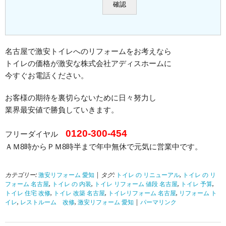
名古屋で激安トイレへのリフォームをお考えなら
トイレの価格が激安な株式会社アディスホームに
今すぐお電話ください。
お客様の期待を裏切らないために日々努力し
業界最安値で勝負していきます。
0120-300-454
フリーダイヤル
ＡＭ8時からＰＭ8時半まで年中無休で元気に営業中です。
カテゴリー:
激安リフォーム 愛知
| タグ:
トイレ の リニューアル
,
トイレ の リ
フォーム 名古屋
,
トイレ の 内装
,
トイレ リフォーム 値段 名古屋
,
トイレ 予算
,
トイレ 住宅 改修
,
トイレ 改築 名古屋
,
トイレリフォーム 名古屋
,
リフォーム ト
イレ
,
レストルーム 改修
,
激安リフォーム 愛知
|
パーマリンク