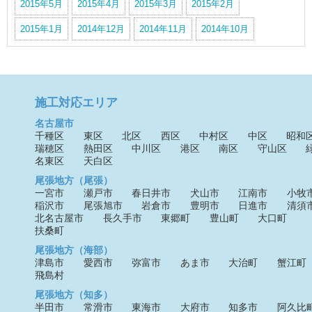
2015年5月
2015年4月
2015年3月
2015年2月
2015年1月
2014年12月
2014年11月
2014年10月
施工対応エリア
名古屋市
千種区
東区
北区
西区
中村区
中区
昭和
瑞穂区
熱田区
中川区
港区
南区
守山区
名東区
天白区
尾張地方（尾張）
一宮市
瀬戸市
春日井市
犬山市
江南市
小牧
稲沢市
尾張旭市
岩倉市
豊明市
日進市
清須
北名古屋市
長久手市
東郷町
豊山町
大口町
扶桑町
尾張地方（海部）
津島市
愛西市
弥富市
あま市
大治町
蟹江町
飛島村
尾張地方（知多）
半田市
常滑市
東海市
大府市
知多市
阿久比