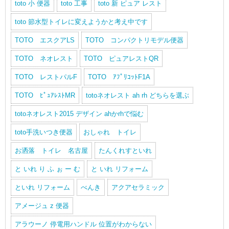
toto 小 便器
toto 工事
toto 新 ピュア レスト
toto 節水型トイレに変えようかと考え中です
TOTO エスクアLS
TOTO コンパクトリモデル便器
TOTO ネオレスト
TOTO ピュアレストQR
TOTO レストパルF
TOTO ｱﾌﾟﾘｺｯﾄF1A
TOTO ﾋﾟｭｱﾚｽﾄMR
totoネオレスト ah rh どちらを選ぶ
totoネオレスト2015 デザイン ahかrhで悩む
toto手洗いつき便器
おしゃれ トイレ
お洒落 トイレ 名古屋
たんくれすといれ
と いれ り ふ ぉ ー む
と いれ リフォーム
といれ リフォーム
べんき
アクアセラミック
アメージュ z 便器
アラウーノ 停電用ハンドル 位置がわからない