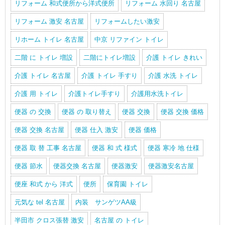
リフォーム 和式便所から洋式便所
リフォーム 水回り 名古屋
リフォーム 激安 名古屋
リフォームしたい激安
リホーム トイレ 名古屋
中京 リファイン トイレ
二階 に トイレ 増設
二階にトイレ増設
介護 トイレ きれい
介護 トイレ 名古屋
介護 トイレ 手すり
介護 水洗 トイレ
介護 用 トイレ
介護トイレ手すり
介護用水洗トイレ
便器 の 交換
便器 の 取り替え
便器 交換
便器 交換 価格
便器 交換 名古屋
便器 仕入 激安
便器 価格
便器 取 替 工事 名古屋
便器 和 式 様式
便器 寒冷 地 仕様
便器 節水
便器交換 名古屋
便器激安
便器激安名古屋
便座 和式 から 洋式
便所
保育園 トイレ
元気な tel 名古屋
内装 サンゲツAA級
半田市 クロス張替 激安
名古屋 の トイレ