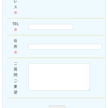
レ
ス
※
TEL
※
住
所
※
ご
質
問
ご
要
望