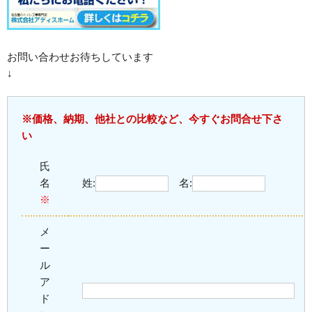
お問い合わせお待ちしています
↓
※価格、納期、他社との比較など、今すぐお問合せ下さ
い
氏
名
姓:
名:
※
メ
ー
ル
ア
ド