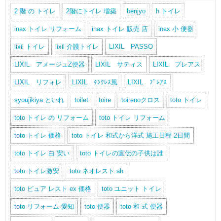
2 階 の トイレ
2階にトイレ 増築
benjyo
h トイレ
inax トイレ リフォーム
inax トイレ 販売 店
inax 小 便器
lixil トイレ
lixil 介護トイレ
LIXIL PASSO
LIXIL アメージュZ便器
LIXIL サティス
LIXIL プレアス
LIXIL リフォレ
LIXIL ﾀﾝｸﾚｽ風
LIXIL ﾌﾟﾚｱｽ
syoujikiya といれ
toilet
toire
toirenoクロス
toto トイレ
toto トイレ の リフォーム
toto トイレ リフォーム
toto トイレ 価格
toto トイレ 和式から洋式 施工日程 2日間
toto トイレ 白 安い
toto トイレの宣伝の子供は誰
toto トイレ激安
toto ネオレスト ah
toto ピュア レスト ex 価格
toto ユニット トイレ
toto リフォーム 愛知
toto 便器
toto 和 式 便器