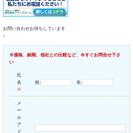
お問い合わせお待ちしています
↓
※価格、納期、他社との比較など、今すぐお問合せ下さ
い
氏
名
姓:
名:
※
メ
ー
ル
ア
ド