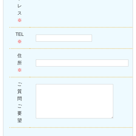
レ
ス
※
TEL
※
住
所
※
ご
質
問
ご
要
望