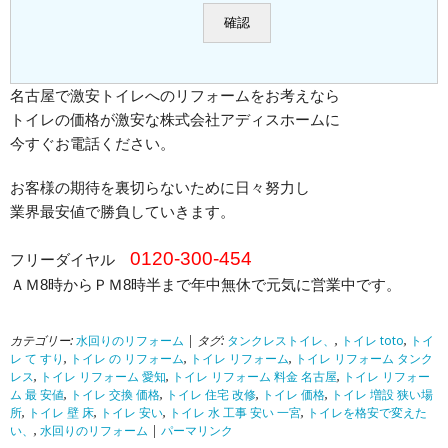
名古屋で激安トイレへのリフォームをお考えなら
トイレの価格が激安な株式会社アディスホームに
今すぐお電話ください。
お客様の期待を裏切らないために日々努力し
業界最安値で勝負していきます。
0120-300-454
フリーダイヤル
ＡＭ8時からＰＭ8時半まで年中無休で元気に営業中です。
カテゴリー:
水回りのリフォーム
| タグ:
タンクレストイレ、
,
トイレ toto
,
トイ
レ て すり
,
トイレ の リフォーム
,
トイレ リフォーム
,
トイレ リフォーム タンク
レス
,
トイレ リフォーム 愛知
,
トイレ リフォーム 料金 名古屋
,
トイレ リフォー
ム 最 安値
,
トイレ 交換 価格
,
トイレ 住宅 改修
,
トイレ 価格
,
トイレ 増設 狭い場
所
,
トイレ 壁 床
,
トイレ 安い
,
トイレ 水 工事 安い 一宮
,
トイレを格安で変えた
い、
,
水回りのリフォーム
|
パーマリンク