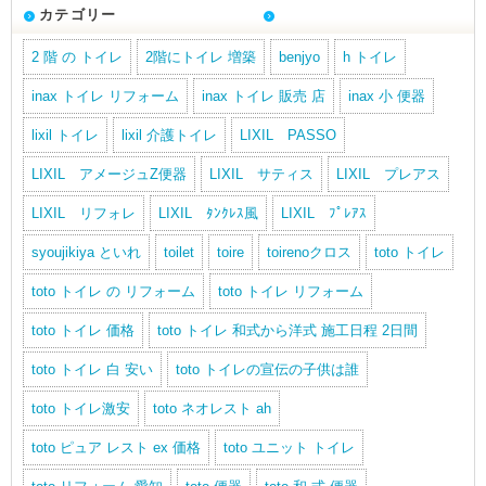
カテゴリー
2 階 の トイレ
2階にトイレ 増築
benjyo
h トイレ
inax トイレ リフォーム
inax トイレ 販売 店
inax 小 便器
lixil トイレ
lixil 介護トイレ
LIXIL PASSO
LIXIL アメージュZ便器
LIXIL サティス
LIXIL プレアス
LIXIL リフォレ
LIXIL ﾀﾝｸﾚｽ風
LIXIL ﾌﾟﾚｱｽ
syoujikiya といれ
toilet
toire
toirenoクロス
toto トイレ
toto トイレ の リフォーム
toto トイレ リフォーム
toto トイレ 価格
toto トイレ 和式から洋式 施工日程 2日間
toto トイレ 白 安い
toto トイレの宣伝の子供は誰
toto トイレ激安
toto ネオレスト ah
toto ピュア レスト ex 価格
toto ユニット トイレ