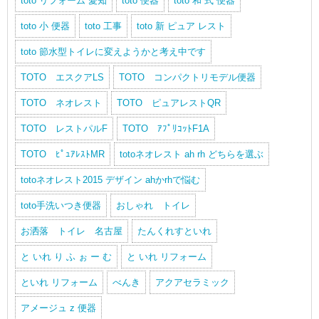
toto リフォーム 愛知
toto 便器
toto 和 式 便器
toto 小 便器
toto 工事
toto 新 ピュア レスト
toto 節水型トイレに変えようかと考え中です
TOTO エスクアLS
TOTO コンパクトリモデル便器
TOTO ネオレスト
TOTO ピュアレストQR
TOTO レストパルF
TOTO ｱﾌﾟﾘｺｯﾄF1A
TOTO ﾋﾟｭｱﾚｽﾄMR
totoネオレスト ah rh どちらを選ぶ
totoネオレスト2015 デザイン ahかrhで悩む
toto手洗いつき便器
おしゃれ トイレ
お洒落 トイレ 名古屋
たんくれすといれ
と いれ り ふ ぉ ー む
と いれ リフォーム
といれ リフォーム
べんき
アクアセラミック
アメージュ z 便器