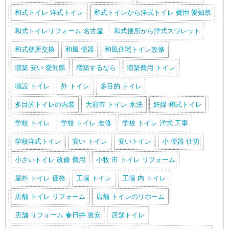
和式トイレ 洋式トイレ
和式トイレから洋式トイレ 費用 愛知県
和式トイレリフォーム 名古屋
和式便所から洋式スワレット
和式便所交換
和風 便器
和風住宅トイレ改修
増築 安い 愛知県
増築するなら
増築費用 トイレ
増設 トイレ
外 トイレ
多目的 トイレ
多目的トイレの内装
大府市 トイレ 水洗
妊婦 和式トイレ
学校 トイレ
学校 トイレ 改修
学校 トイレ 洋式 工事
学校洋式トイレ
安い トイレ
安いトイレ
小 便器 仕切
小さいトイレ 改修 費用
小牧 市 トイレ リフォーム
屋外 トイレ 価格
工場 トイレ
工場 内 トイレ
店舗 トイレ リフォーム
店舗 トイレのリホーム
店舗 リフォーム 春日井 激安
店舗トイレ