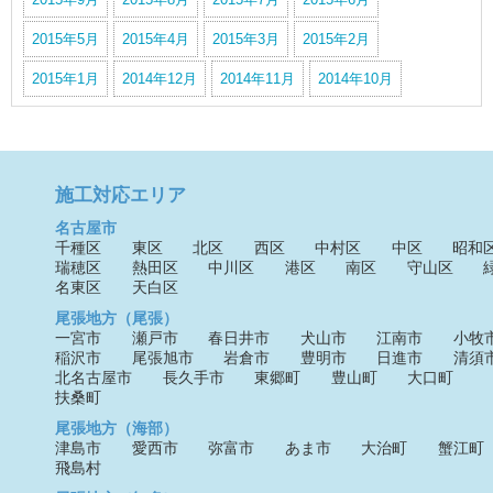
2015年5月
2015年4月
2015年3月
2015年2月
2015年1月
2014年12月
2014年11月
2014年10月
施工対応エリア
名古屋市
千種区
東区
北区
西区
中村区
中区
昭和
瑞穂区
熱田区
中川区
港区
南区
守山区
名東区
天白区
尾張地方（尾張）
一宮市
瀬戸市
春日井市
犬山市
江南市
小牧
稲沢市
尾張旭市
岩倉市
豊明市
日進市
清須
北名古屋市
長久手市
東郷町
豊山町
大口町
扶桑町
尾張地方（海部）
津島市
愛西市
弥富市
あま市
大治町
蟹江町
飛島村