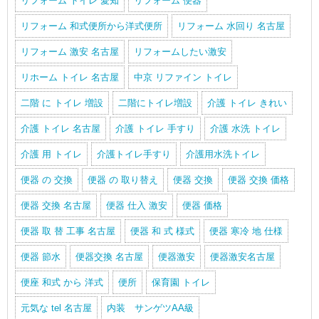
リフォーム トイレ 愛知
リフォーム 便器
リフォーム 和式便所から洋式便所
リフォーム 水回り 名古屋
リフォーム 激安 名古屋
リフォームしたい激安
リホーム トイレ 名古屋
中京 リファイン トイレ
二階 に トイレ 増設
二階にトイレ増設
介護 トイレ きれい
介護 トイレ 名古屋
介護 トイレ 手すり
介護 水洗 トイレ
介護 用 トイレ
介護トイレ手すり
介護用水洗トイレ
便器 の 交換
便器 の 取り替え
便器 交換
便器 交換 価格
便器 交換 名古屋
便器 仕入 激安
便器 価格
便器 取 替 工事 名古屋
便器 和 式 様式
便器 寒冷 地 仕様
便器 節水
便器交換 名古屋
便器激安
便器激安名古屋
便座 和式 から 洋式
便所
保育園 トイレ
元気な tel 名古屋
内装 サンゲツAA級