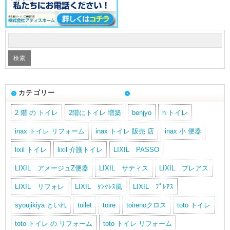
カテゴリー
2 階 の トイレ
2階にトイレ 増築
benjyo
h トイレ
inax トイレ リフォーム
inax トイレ 販売 店
inax 小 便器
lixil トイレ
lixil 介護トイレ
LIXIL PASSO
LIXIL アメージュZ便器
LIXIL サティス
LIXIL プレアス
LIXIL リフォレ
LIXIL ﾀﾝｸﾚｽ風
LIXIL ﾌﾟﾚｱｽ
syoujikiya といれ
toilet
toire
toirenoクロス
toto トイレ
toto トイレ の リフォーム
toto トイレ リフォーム