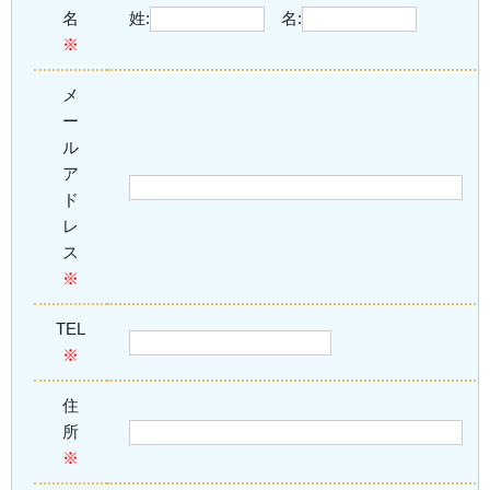
名
姓:
名:
※
メ
ー
ル
ア
ド
レ
ス
※
TEL
※
住
所
※