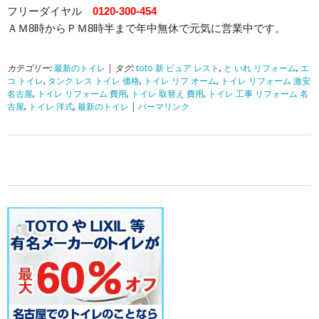
フリーダイヤル
0120-300-454
ＡＭ8時からＰＭ8時半まで年中無休で元気に営業中です。
カテゴリー:
最新のトイレ
| タグ:
toto 新 ピュア レスト
,
と いれ リフォーム
,
エ
コ トイレ
,
タンク レス トイレ 価格
,
トイレ リフ オーム
,
トイレ リフォーム 激安
名古屋
,
トイレ リフォーム 費用
,
トイレ 取替え 費用
,
トイレ 工事 リフォーム 名
古屋
,
トイレ 洋式
,
最新のトイレ
|
パーマリンク