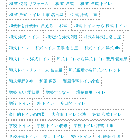
和 式 便器 リフォーム
和 式 洋式
和 式 洋式 トイレ
和 式 洋式 トイレ 工事 名古屋
和 式 洋式 工事
和便器を洋便器に変える
和式
和式 トイレ から 様式 トイレ
和式 洋式 トイレ
和式から洋式 2階
和式を洋式に 名古屋
和式トイレ
和式トイレ 工事 名古屋
和式トイレ 洋式 diy
和式トイレ 洋式トイレ
和式トイレから洋式トイレ 費用 愛知県
和式トイレリフォーム 名古屋
和式便所から洋式スワレット
和式便所交換
和風 便器
和風住宅トイレ改修
増築 安い 愛知県
増築するなら
増築費用 トイレ
増設 トイレ
外 トイレ
多目的 トイレ
多目的トイレの内装
大府市 トイレ 水洗
妊婦 和式トイレ
学校 トイレ
学校 トイレ 改修
学校 トイレ 洋式 工事
学校洋式トイレ
安い トイレ
安いトイレ
小 便器 仕切