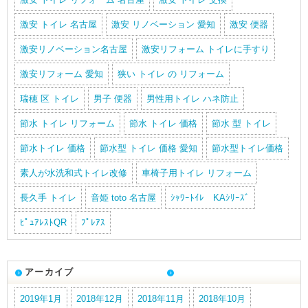
激安 トイレ 名古屋
激安 リノベーション 愛知
激安 便器
激安リノベーション名古屋
激安リフォーム トイレに手すり
激安リフォーム 愛知
狭い トイレ の リフォーム
瑞穂 区 トイレ
男子 便器
男性用トイレ ハネ防止
節水 トイレ リフォーム
節水 トイレ 価格
節水 型 トイレ
節水トイレ 価格
節水型 トイレ 価格 愛知
節水型トイレ価格
素人が水洗和式トイレ改修
車椅子用トイレ リフォーム
長久手 トイレ
音姫 toto 名古屋
ｼｬﾜｰﾄｲﾚ KAｼﾘｰｽﾞ
ﾋﾟｭｱﾚｽﾄQR
ﾌﾟﾚｱｽ
アーカイブ
2019年1月
2018年12月
2018年11月
2018年10月