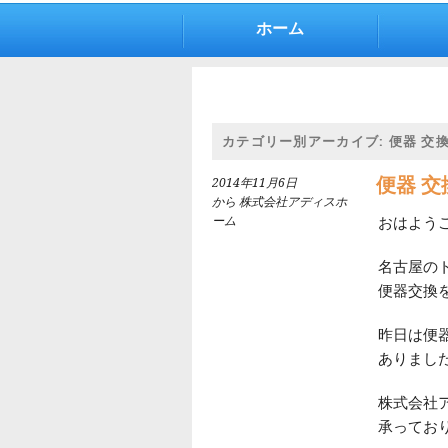
ホーム
カテゴリー別アーカイブ:
便器 交
便器 交
2014年11月6日
から 株式会社アディスホ
ーム
おはよう
名古屋の
便器交換
昨日は便
ありまし
株式会社
承ってお