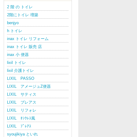
2 階 の トイレ
2階にトイレ 増築
benjyo
h トイレ
inax トイレ リフォーム
inax トイレ 販売 店
inax 小 便器
lixil トイレ
lixil 介護トイレ
LIXIL PASSO
LIXIL アメージュZ便器
LIXIL サティス
LIXIL プレアス
LIXIL リフォレ
LIXIL ﾀﾝｸﾚｽ風
LIXIL ﾌﾟﾚｱｽ
syoujikiya といれ