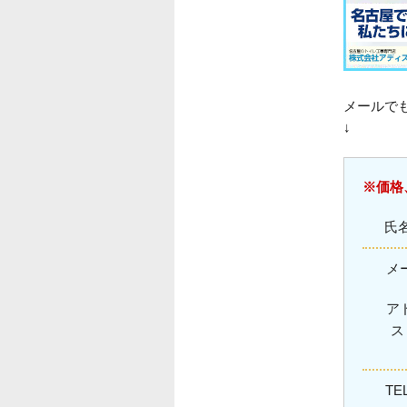
メールで
↓
※価格
氏
メ
ア
TE