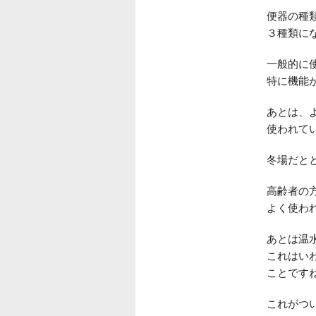
便器の種
３種類に
一般的に
特に機能
あとは、
使われて
冬場だと
高齢者の
よく使わ
あとは温
これはい
ことです
これがつ