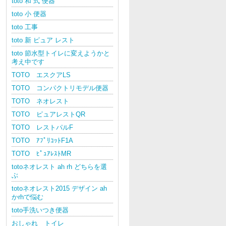
toto 和 式 便器
toto 小 便器
toto 工事
toto 新 ピュア レスト
toto 節水型トイレに変えようかと
考え中です
TOTO エスクアLS
TOTO コンパクトリモデル便器
TOTO ネオレスト
TOTO ピュアレストQR
TOTO レストパルF
TOTO ｱﾌﾟﾘｺｯﾄF1A
TOTO ﾋﾟｭｱﾚｽﾄMR
totoネオレスト ah rh どちらを選
ぶ
totoネオレスト2015 デザイン ah
かrhで悩む
toto手洗いつき便器
おしゃれ トイレ