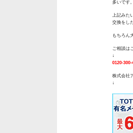
多いです
上記みた
交換をし
もちろん
ご相談は
↓
0120-300-
株式会社
↓