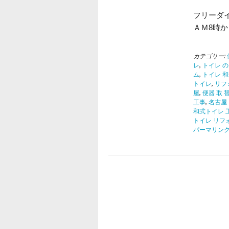
フリーダ
ＡＭ8時
カテゴリー:
レ
,
トイレ の
ム
,
トイレ 和
トイレ
,
リフ
屋
,
便器 取 
工事
,
名古屋
和式トイレ 
トイレ リフ
パーマリン