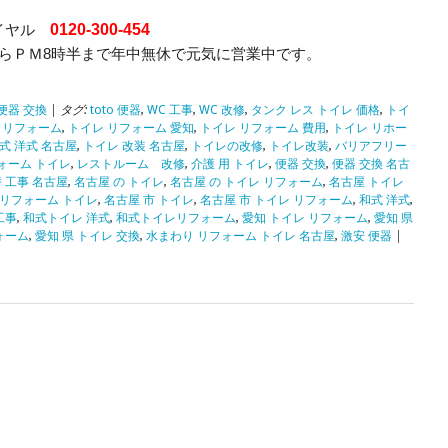
イヤル
0120-300-454
からＰＭ8時半まで年中無休で元気に営業中です。
便器 交換
| タグ:
toto 便器
,
WC 工事
,
WC 改修
,
タンク レス トイレ 価格
,
トイ
 リフォーム
,
トイレ リフォーム 愛知
,
トイレ リフォーム 費用
,
トイレ リホー
式 洋式 名古屋
,
トイレ 改装 名古屋
,
トイレの改修
,
トイレ改装
,
バリアフリー
ォーム トイレ
,
レストルーム 改修
,
介護 用 トイレ
,
便器 交換
,
便器 交換 名古
替 工事 名古屋
,
名古屋 の トイレ
,
名古屋 の トイレ リフォーム
,
名古屋 トイレ
 リフォーム トイレ
,
名古屋 市 トイレ
,
名古屋 市 トイレ リフォーム
,
和式 洋式
,
工事
,
和式トイレ 洋式
,
和式トイレリフォーム
,
愛知 トイレ リフォーム
,
愛知 県
ォーム
,
愛知 県 トイレ 交換
,
水まわり リフォーム トイレ 名古屋
,
激安 便器
|
ク