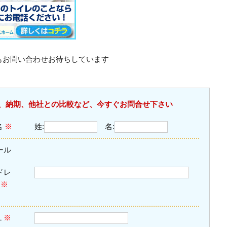
もお問い合わせお待ちしています
、納期、他社との比較など、今すぐお問合せ下さい
名
※
姓:
名:
ール
ドレ
ス
※
L
※