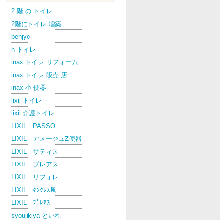
2 階 の トイレ
2階にトイレ 増築
benjyo
h トイレ
inax トイレ リフォーム
inax トイレ 販売 店
inax 小 便器
lixil トイレ
lixil 介護トイレ
LIXIL PASSO
LIXIL アメージュZ便器
LIXIL サティス
LIXIL プレアス
LIXIL リフォレ
LIXIL ﾀﾝｸﾚｽ風
LIXIL ﾌﾟﾚｱｽ
syoujikiya といれ