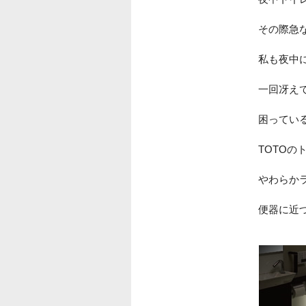
その際急
私も夜中
一回冴え
困ってい
TOTO
やわらか
便器に近