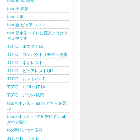
toto 和 式 便器
toto 小 便器
toto 工事
toto 新 ピュア レスト
toto 節水型トイレに変えようかと
考え中です
TOTO エスクアLS
TOTO コンパクトリモデル便器
TOTO ネオレスト
TOTO ピュアレストQR
TOTO レストパルF
TOTO ｱﾌﾟﾘｺｯﾄF1A
TOTO ﾋﾟｭｱﾚｽﾄMR
totoネオレスト ah rh どちらを選
ぶ
totoネオレスト2015 デザイン ah
かrhで悩む
toto手洗いつき便器
おしゃれ トイレ