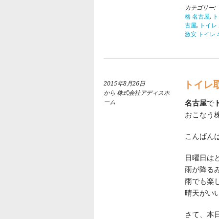
カテゴリー:
格 名古屋
,
ト
古屋
,
トイレ
激安 トイレ
トイレ取
2015年8月26日
から 株式会社アディスホ
ーム
名古屋
で
おこなう
こんばん
日曜日は
雨が降る
雨でも楽
晴天がいい
さて、本