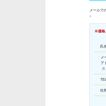
メールで
↓
※価格
氏
メ
ア
TE
住