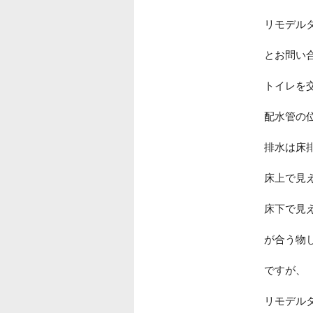
リモデル
とお問い
トイレを
配水管の
排水は床
床上で見
床下で見
が合う物
ですが、
リモデル