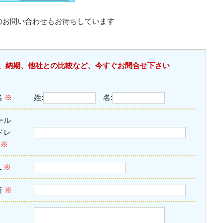
のお問い合わせもお待ちしています
、納期、他社との比較など、今すぐお問合せ下さい
名
※
姓:
名:
ール
ドレ
ス
※
L
※
所
※