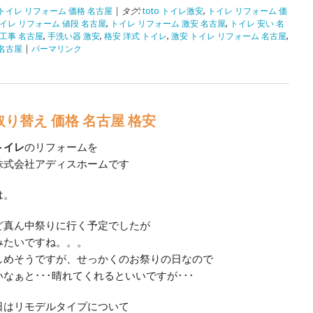
トイレ リフォーム 価格 名古屋
| タグ:
toto トイレ激安
,
トイレ リフォーム 価
イレ リフォーム 値段 名古屋
,
トイレ リフォーム 激安 名古屋
,
トイレ 安い 名
 工事 名古屋
,
手洗い器 激安
,
格安 洋式 トイレ
,
激安 トイレ リフォーム 名古屋
,
 名古屋
|
パーマリンク
り替え 価格 名古屋 格安
トイレ
のリフォームを
株式会社アディスホームです
は。
ど真ん中祭りに行く予定でしたが
みたいですね。。。
しめそうですが、せっかくのお祭りの日なので
なぁと･･･晴れてくれるといいですが･･･
日はリモデルタイプについて