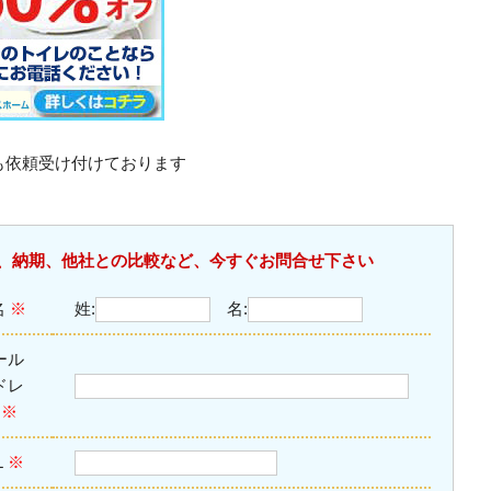
も依頼受け付けております
、納期、他社との比較など、今すぐお問合せ下さい
名
※
姓:
名:
ール
ドレ
ス
※
L
※