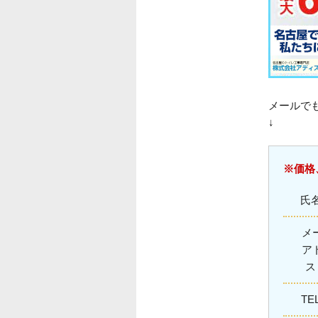
メールで
↓
※価格
氏
メ
ア
TE