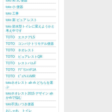
toto 和 式 便器
toto 小 便器
toto 工事
toto 新 ピュア レスト
toto 節水型トイレに変えようかと
考え中です
TOTO エスクアLS
TOTO コンパクトリモデル便器
TOTO ネオレスト
TOTO ピュアレストQR
TOTO レストパルF
TOTO ｱﾌﾟﾘｺｯﾄF1A
TOTO ﾋﾟｭｱﾚｽﾄMR
totoネオレスト ah rh どちらを選
ぶ
totoネオレスト2015 デザイン ah
かrhで悩む
toto手洗いつき便器
おしゃれ トイレ