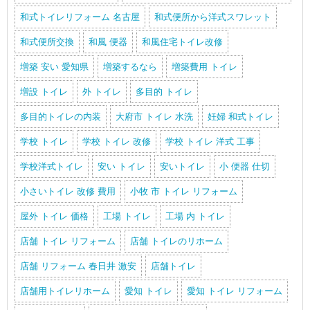
和式トイレリフォーム 名古屋
和式便所から洋式スワレット
和式便所交換
和風 便器
和風住宅トイレ改修
増築 安い 愛知県
増築するなら
増築費用 トイレ
増設 トイレ
外 トイレ
多目的 トイレ
多目的トイレの内装
大府市 トイレ 水洗
妊婦 和式トイレ
学校 トイレ
学校 トイレ 改修
学校 トイレ 洋式 工事
学校洋式トイレ
安い トイレ
安いトイレ
小 便器 仕切
小さいトイレ 改修 費用
小牧 市 トイレ リフォーム
屋外 トイレ 価格
工場 トイレ
工場 内 トイレ
店舗 トイレ リフォーム
店舗 トイレのリホーム
店舗 リフォーム 春日井 激安
店舗トイレ
店舗用トイレリホーム
愛知 トイレ
愛知 トイレ リフォーム