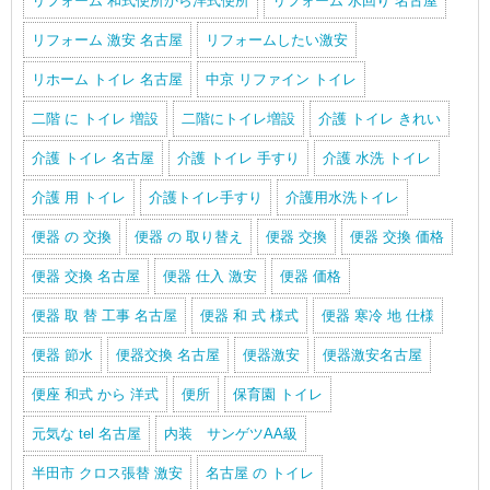
リフォーム 和式便所から洋式便所
リフォーム 水回り 名古屋
リフォーム 激安 名古屋
リフォームしたい激安
リホーム トイレ 名古屋
中京 リファイン トイレ
二階 に トイレ 増設
二階にトイレ増設
介護 トイレ きれい
介護 トイレ 名古屋
介護 トイレ 手すり
介護 水洗 トイレ
介護 用 トイレ
介護トイレ手すり
介護用水洗トイレ
便器 の 交換
便器 の 取り替え
便器 交換
便器 交換 価格
便器 交換 名古屋
便器 仕入 激安
便器 価格
便器 取 替 工事 名古屋
便器 和 式 様式
便器 寒冷 地 仕様
便器 節水
便器交換 名古屋
便器激安
便器激安名古屋
便座 和式 から 洋式
便所
保育園 トイレ
元気な tel 名古屋
内装 サンゲツAA級
半田市 クロス張替 激安
名古屋 の トイレ