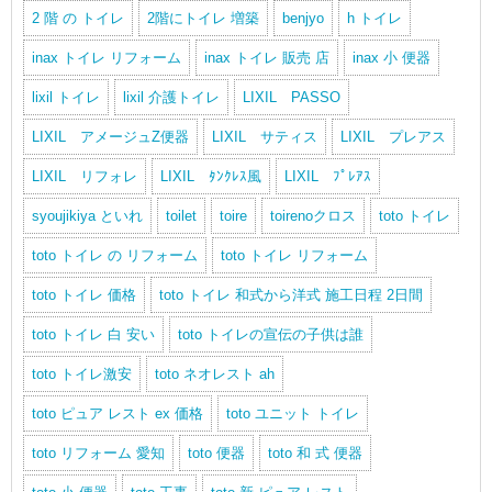
2 階 の トイレ
2階にトイレ 増築
benjyo
h トイレ
inax トイレ リフォーム
inax トイレ 販売 店
inax 小 便器
lixil トイレ
lixil 介護トイレ
LIXIL PASSO
LIXIL アメージュZ便器
LIXIL サティス
LIXIL プレアス
LIXIL リフォレ
LIXIL ﾀﾝｸﾚｽ風
LIXIL ﾌﾟﾚｱｽ
syoujikiya といれ
toilet
toire
toirenoクロス
toto トイレ
toto トイレ の リフォーム
toto トイレ リフォーム
toto トイレ 価格
toto トイレ 和式から洋式 施工日程 2日間
toto トイレ 白 安い
toto トイレの宣伝の子供は誰
toto トイレ激安
toto ネオレスト ah
toto ピュア レスト ex 価格
toto ユニット トイレ
toto リフォーム 愛知
toto 便器
toto 和 式 便器