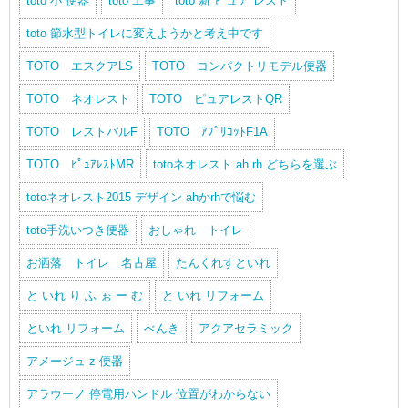
toto 小 便器
toto 工事
toto 新 ピュア レスト
toto 節水型トイレに変えようかと考え中です
TOTO エスクアLS
TOTO コンパクトリモデル便器
TOTO ネオレスト
TOTO ピュアレストQR
TOTO レストパルF
TOTO ｱﾌﾟﾘｺｯﾄF1A
TOTO ﾋﾟｭｱﾚｽﾄMR
totoネオレスト ah rh どちらを選ぶ
totoネオレスト2015 デザイン ahかrhで悩む
toto手洗いつき便器
おしゃれ トイレ
お洒落 トイレ 名古屋
たんくれすといれ
と いれ り ふ ぉ ー む
と いれ リフォーム
といれ リフォーム
べんき
アクアセラミック
アメージュ z 便器
アラウーノ 停電用ハンドル 位置がわからない