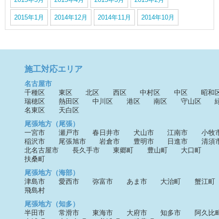
2015年1月
2014年12月
2014年11月
2014年10月
施工対応エリア
名古屋市
千種区
東区
北区
西区
中村区
中区
昭和
瑞穂区
熱田区
中川区
港区
南区
守山区
名東区
天白区
尾張地方（尾張）
一宮市
瀬戸市
春日井市
犬山市
江南市
小牧
稲沢市
尾張旭市
岩倉市
豊明市
日進市
清須
北名古屋市
長久手市
東郷町
豊山町
大口町
扶桑町
尾張地方（海部）
津島市
愛西市
弥富市
あま市
大治町
蟹江町
飛島村
尾張地方（知多）
半田市
常滑市
東海市
大府市
知多市
阿久比