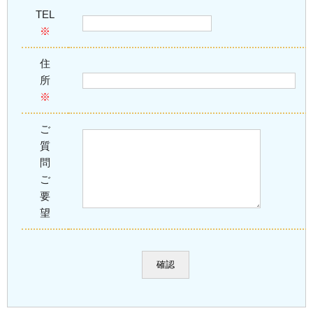
TEL
※
住
所
※
ご
質
問
ご
要
望