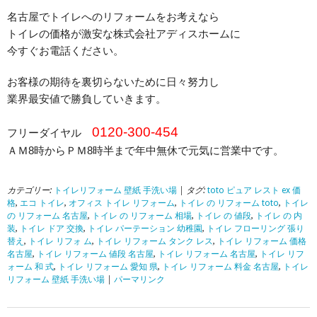
名古屋でトイレへのリフォームをお考えなら
トイレの価格が激安な株式会社アディスホームに
今すぐお電話ください。
お客様の期待を裏切らないために日々努力し
業界最安値で勝負していきます。
0120-300-454
フリーダイヤル
ＡＭ8時からＰＭ8時半まで年中無休で元気に営業中です。
カテゴリー:
トイレリフォーム 壁紙 手洗い場
| タグ:
toto ピュア レスト ex 価
格
,
エコ トイレ
,
オフィス トイレ リフォーム
,
トイレ の リフォーム toto
,
トイレ
の リフォーム 名古屋
,
トイレ の リフォーム 相場
,
トイレ の 値段
,
トイレ の 内
装
,
トイレ ドア 交換
,
トイレ パーテーション 幼稚園
,
トイレ フローリング 張り
替え
,
トイレ リフォ ム
,
トイレ リフォーム タンク レス
,
トイレ リフォーム 価格
名古屋
,
トイレ リフォーム 値段 名古屋
,
トイレ リフォーム 名古屋
,
トイレ リフ
ォーム 和 式
,
トイレ リフォーム 愛知 県
,
トイレ リフォーム 料金 名古屋
,
トイレ
リフォーム 壁紙 手洗い場
|
パーマリンク