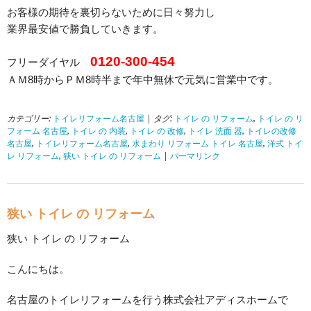
お客様の期待を裏切らないために日々努力し
業界最安値で勝負していきます。
0120-300-454
フリーダイヤル
ＡＭ8時からＰＭ8時半まで年中無休で元気に営業中です。
カテゴリー:
トイレリフォーム名古屋
| タグ:
トイレ の リフォーム
,
トイレ の リ
フォーム 名古屋
,
トイレ の 内装
,
トイレ の 改修
,
トイレ 洗面 器
,
トイレの改修
名古屋
,
トイレリフォーム名古屋
,
水まわり リフォーム トイレ 名古屋
,
洋式 トイ
レ リフォーム
,
狭い トイレ の リフォーム
|
パーマリンク
狭い トイレ の リフォーム
狭い トイレ の リフォーム
こんにちは。
名古屋のトイレリフォームを行う株式会社アディスホームで