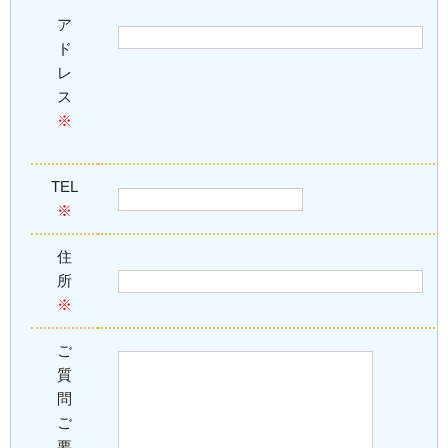
ア
ド
レ
ス
※
TEL
※
住
所
※
ご
質
問
ご
要