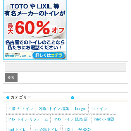
カテゴリー
2 階 の トイレ
2階にトイレ 増築
benjyo
h トイレ
inax トイレ リフォーム
inax トイレ 販売 店
inax 小 便器
lixil トイレ
lixil 介護トイレ
LIXIL PASSO