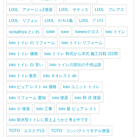
LIXIL アメージュZ便器
LIXIL サティス
LIXIL プレアス
LIXIL リフォレ
LIXIL ﾀﾝｸﾚｽ風
LIXIL ﾌﾟﾚｱｽ
syoujikiya といれ
toilet
toire
toirenoクロス
toto トイレ
toto トイレ の リフォーム
toto トイレ リフォーム
toto トイレ 価格
toto トイレ 和式から洋式 施工日程 2日間
toto トイレ 白 安い
toto トイレの宣伝の子供は誰
toto トイレ激安
toto ネオレスト ah
toto ピュア レスト ex 価格
toto ユニット トイレ
toto リフォーム 愛知
toto 便器
toto 和 式 便器
toto 小 便器
toto 工事
toto 新 ピュア レスト
toto 節水型トイレに変えようかと考え中です
TOTO エスクアLS
TOTO コンパクトリモデル便器