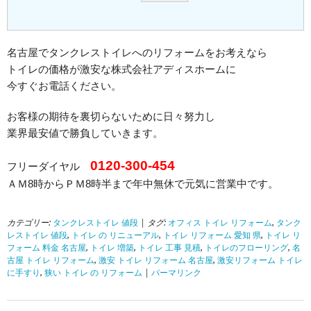
名古屋でタンクレストイレへのリフォームをお考えなら
トイレの価格が激安な株式会社アディスホームに
今すぐお電話ください。
お客様の期待を裏切らないために日々努力し
業界最安値で勝負していきます。
0120-300-454
フリーダイヤル
ＡＭ8時からＰＭ8時半まで年中無休で元気に営業中です。
カテゴリー:
タンクレストイレ 値段
| タグ:
オフィス トイレ リフォーム
,
タンク
レストイレ 値段
,
トイレ の リニューアル
,
トイレ リフォーム 愛知 県
,
トイレ リ
フォーム 料金 名古屋
,
トイレ 増築
,
トイレ 工事 見積
,
トイレのフローリング
,
名
古屋 トイレ リフォーム
,
激安 トイレ リフォーム 名古屋
,
激安リフォーム トイレ
に手すり
,
狭い トイレ の リフォーム
|
パーマリンク