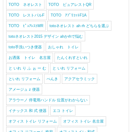
TOTO ネオレスト
TOTO ピュアレストQR
TOTO レストパルF
TOTO ｱﾌﾟﾘｺｯﾄF1A
TOTO ﾋﾟｭｱﾚｽﾄMR
totoネオレスト ah rh どちらを選ぶ
totoネオレスト2015 デザイン ahかrhで悩む
toto手洗いつき便器
おしゃれ トイレ
お洒落 トイレ 名古屋
たんくれすといれ
と いれ り ふ ぉ ー む
と いれ リフォーム
といれ リフォーム
べんき
アクアセラミック
アメージュ z 便器
アラウーノ 停電用ハンドル 位置がわからない
イナックス 和 式 便器
エコ トイレ
オフィス トイレ リフォーム
オフィス トイレ 名古屋
オフィス リフォーム 格安
オフィストイレ 和式