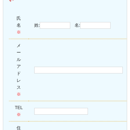
氏
名
姓:
名:
※
メ
ー
ル
ア
ド
レ
ス
※
TEL
※
住