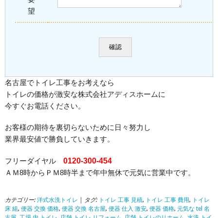
望
名古屋でトイレ工事をお考えなら
トイレの価格が激安な株式会社アディスホームに
今すぐお電話ください。
お客様の期待を裏切らないために日々努力し
業界最安値で勝負していきます。
フリーダイヤル
0120-300-454
ＡＭ8時からＰＭ8時半まで年中無休で元気に営業中です。
カテゴリー:
洋式水洗トイレ
| タグ:
トイレ 工事 見積
,
トイレ 工事 費用
,
トイレ
床 組
,
便器 交換 価格
,
便器 交換 名古屋
,
便器 仕入 激安
,
便器 価格
,
元気な tel 名
古屋
,
工場 内 トイレ
,
店舗 トイレ リフォーム
,
店舗 トイレのリホーム
,
水洗 トイ