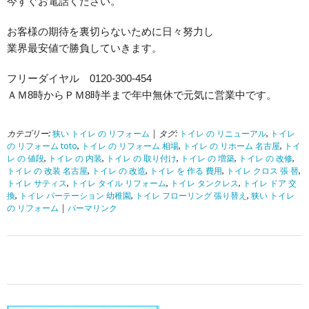
今すぐお電話ください。
お客様の期待を裏切らないために日々努力し
業界最安値で勝負していきます。
フリーダイヤル 0120-300-454
ＡＭ8時からＰＭ8時半まで年中無休で元気に営業中です。
カテゴリー:
狭い トイレ の リフォーム
| タグ:
トイレ の リニューアル
,
トイレ
の リフォーム toto
,
トイレ の リフォーム 相場
,
トイレ の リホーム 名古屋
,
トイ
レ の 値段
,
トイレ の 内装
,
トイレ の 取り付け
,
トイレ の 増築
,
トイレ の 改修
,
トイレ の 改装 名古屋
,
トイレ の 改造
,
トイレ を 作る 費用
,
トイレ クロス 張 替
,
トイレ サティス
,
トイレ タイル リフォーム
,
トイレ タンクレス
,
トイレ ドア 交
換
,
トイレ パーテーション 幼稚園
,
トイレ フローリング 張り替え
,
狭い トイレ
の リフォーム
|
パーマリンク