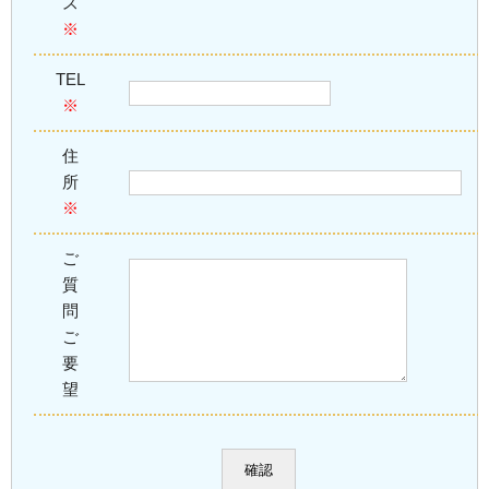
ス
※
TEL
※
住
所
※
ご
質
問
ご
要
望