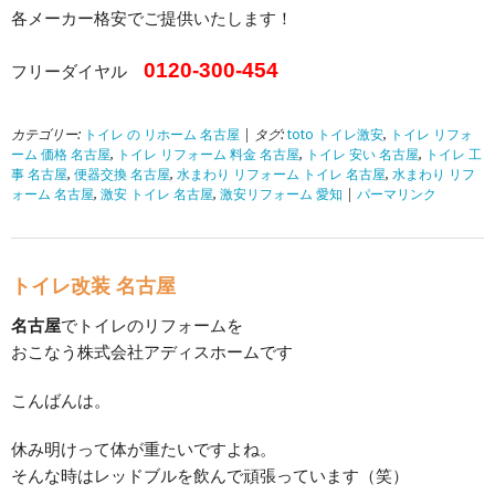
各メーカー格安でご提供いたします！
0120-300-454
フリーダイヤル
カテゴリー:
トイレ の リホーム 名古屋
| タグ:
toto トイレ激安
,
トイレ リフォ
ーム 価格 名古屋
,
トイレ リフォーム 料金 名古屋
,
トイレ 安い 名古屋
,
トイレ 工
事 名古屋
,
便器交換 名古屋
,
水まわり リフォーム トイレ 名古屋
,
水まわり リフ
ォーム 名古屋
,
激安 トイレ 名古屋
,
激安リフォーム 愛知
|
パーマリンク
トイレ改装 名古屋
名古屋
でトイレのリフォームを
おこなう株式会社アディスホームです
こんばんは。
休み明けって体が重たいですよね。
そんな時はレッドブルを飲んで頑張っています（笑）