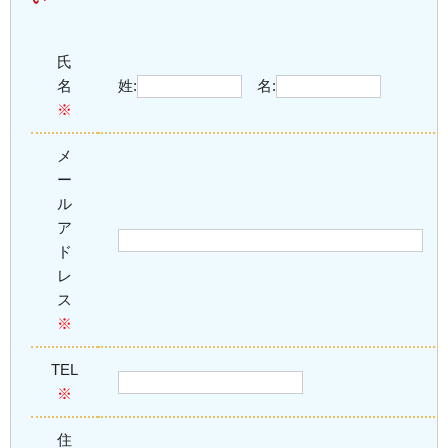
氏
名
姓:
名:
※
メ
ー
ル
ア
ド
レ
ス
※
TEL
※
住