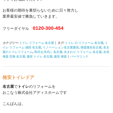
お客様の期待を裏切らないために日々努力し
業界最安値で勝負していきます。
0120-300-454
フリーダイヤル
カテゴリー:
トイレ リフォーム 名古屋
| タグ:
トイレ の リフォーム 名古屋
,
ト
イレ リフォーム 値段 名古屋
,
リノベーション名古屋激安
,
便器激安名古屋
,
名古
屋のトイレリフォーム
,
和式を洋式に 名古屋
,
水まわり リフォーム 名古屋
,
水洗
便器 交換 名古屋
,
激安 トイレ 名古屋
,
激安 便器
|
パーマリンク
格安トイレドア
名古屋
で
トイレ
のリフォームを
おこなう株式会社アディスホームです
こんばんは。