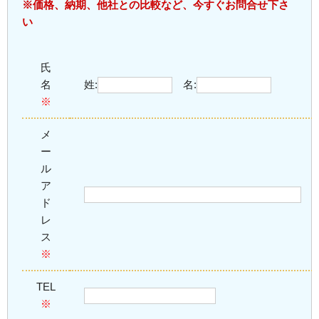
※価格、納期、他社との比較など、今すぐお問合せ下さ
い
氏
名
姓:
名:
※
メ
ー
ル
ア
ド
レ
ス
※
TEL
※