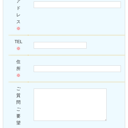
ア
ド
レ
ス
※
TEL
※
住
所
※
ご
質
問
ご
要
望