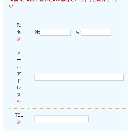
い
氏
名
姓:
名:
※
メ
ー
ル
ア
ド
レ
ス
※
TEL
※