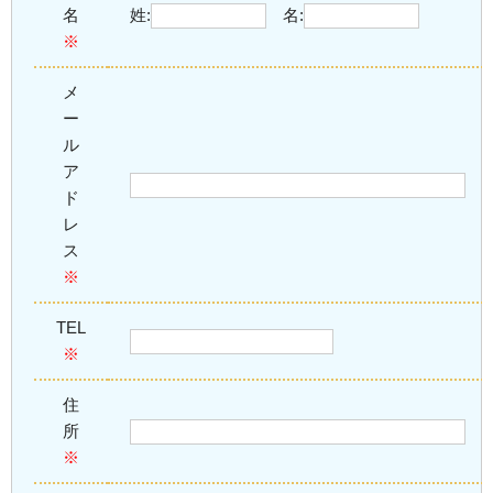
名
姓:
名:
※
メ
ー
ル
ア
ド
レ
ス
※
TEL
※
住
所
※