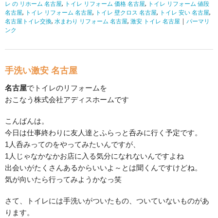
レ の リホーム 名古屋
,
トイレ リフォーム 価格 名古屋
,
トイレ リフォーム 値段
名古屋
,
トイレ リフォーム 名古屋
,
トイレ 壁クロス 名古屋
,
トイレ 安い 名古屋
,
名古屋トイレ交換
,
水まわり リフォーム 名古屋
,
激安 トイレ 名古屋
|
パーマリ
ンク
手洗い激安 名古屋
名古屋
でトイレのリフォームを
おこなう株式会社アディスホームです
こんばんは。
今日は仕事終わりに友人達とふらっと呑みに行く予定です。
1人呑みってのをやってみたいんですが、
1人じゃなかなかお店に入る気分になれないんですよね
出会いがたくさんあるからいいよ～とは聞くんですけどね。
気が向いたら行ってみようかなっ笑
さて、トイレには手洗いがついたもの、ついていないものがあ
ります。