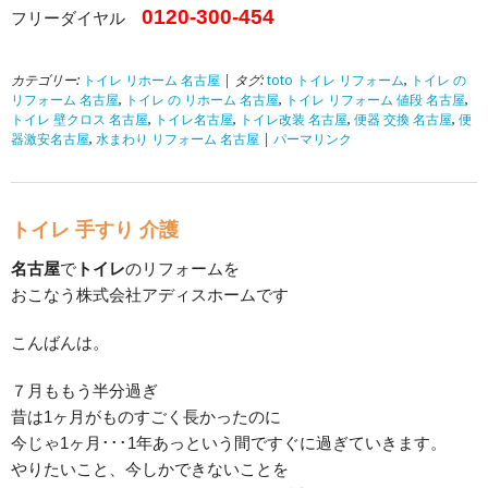
0120-300-454
フリーダイヤル
カテゴリー:
トイレ リホーム 名古屋
| タグ:
toto トイレ リフォーム
,
トイレ の
リフォーム 名古屋
,
トイレ の リホーム 名古屋
,
トイレ リフォーム 値段 名古屋
,
トイレ 壁クロス 名古屋
,
トイレ名古屋
,
トイレ改装 名古屋
,
便器 交換 名古屋
,
便
器激安名古屋
,
水まわり リフォーム 名古屋
|
パーマリンク
トイレ 手すり 介護
名古屋
で
トイレ
のリフォームを
おこなう株式会社アディスホームです
こんばんは。
７月ももう半分過ぎ
昔は1ヶ月がものすごく長かったのに
今じゃ1ヶ月･･･1年あっという間ですぐに過ぎていきます。
やりたいこと、今しかできないことを