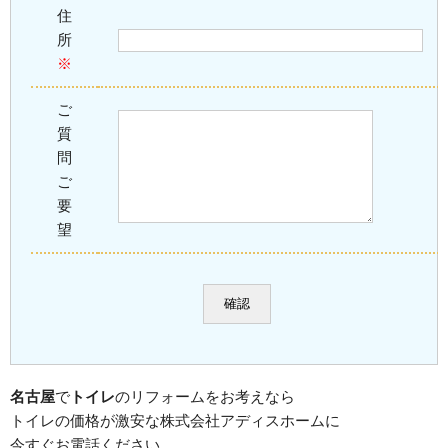
住
所
※
ご
質
問
ご
要
望
名古屋
で
トイレ
のリフォームをお考えなら
トイレの価格が激安な株式会社アディスホームに
今すぐお電話ください。