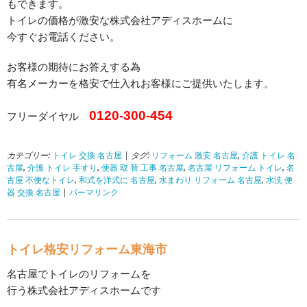
もできます。
トイレの価格が激安な株式会社アディスホームに
今すぐお電話ください。
お客様の期待にお答えする為
有名メーカーを格安で仕入れお客様にご提供いたします。
0120-300-454
フリーダイヤル
カテゴリー:
トイレ 交換 名古屋
| タグ:
リフォーム 激安 名古屋
,
介護 トイレ 名
古屋
,
介護 トイレ 手すり
,
便器 取 替 工事 名古屋
,
名古屋 リフォーム トイレ
,
名
古屋 不便なトイレ
,
和式を洋式に 名古屋
,
水まわり リフォーム 名古屋
,
水洗 便
器 交換 名古屋
|
パーマリンク
トイレ格安リフォーム東海市
名古屋でトイレのリフォームを
行う株式会社アディスホームです