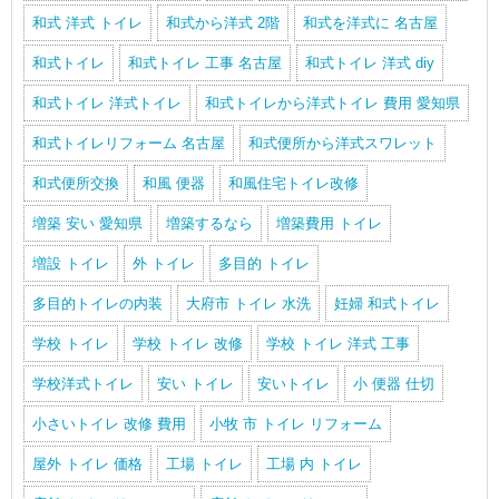
和式 洋式 トイレ
和式から洋式 2階
和式を洋式に 名古屋
和式トイレ
和式トイレ 工事 名古屋
和式トイレ 洋式 diy
和式トイレ 洋式トイレ
和式トイレから洋式トイレ 費用 愛知県
和式トイレリフォーム 名古屋
和式便所から洋式スワレット
和式便所交換
和風 便器
和風住宅トイレ改修
増築 安い 愛知県
増築するなら
増築費用 トイレ
増設 トイレ
外 トイレ
多目的 トイレ
多目的トイレの内装
大府市 トイレ 水洗
妊婦 和式トイレ
学校 トイレ
学校 トイレ 改修
学校 トイレ 洋式 工事
学校洋式トイレ
安い トイレ
安いトイレ
小 便器 仕切
小さいトイレ 改修 費用
小牧 市 トイレ リフォーム
屋外 トイレ 価格
工場 トイレ
工場 内 トイレ