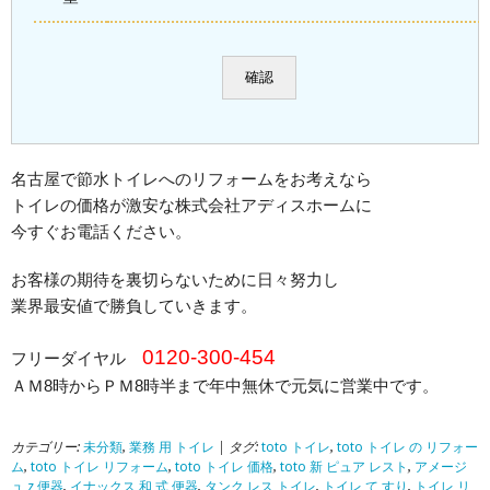
名古屋で節水トイレへのリフォームをお考えなら
トイレの価格が激安な株式会社アディスホームに
今すぐお電話ください。
お客様の期待を裏切らないために日々努力し
業界最安値で勝負していきます。
0120-300-454
フリーダイヤル
ＡＭ8時からＰＭ8時半まで年中無休で元気に営業中です。
カテゴリー:
未分類
,
業務 用 トイレ
| タグ:
toto トイレ
,
toto トイレ の リフォー
ム
,
toto トイレ リフォーム
,
toto トイレ 価格
,
toto 新 ピュア レスト
,
アメージ
ュ z 便器
,
イナックス 和 式 便器
,
タンク レス トイレ
,
トイレ て すり
,
トイレ リ