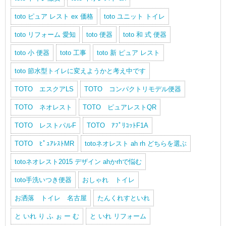
toto ピュア レスト ex 価格
toto ユニット トイレ
toto リフォーム 愛知
toto 便器
toto 和 式 便器
toto 小 便器
toto 工事
toto 新 ピュア レスト
toto 節水型トイレに変えようかと考え中です
TOTO エスクアLS
TOTO コンパクトリモデル便器
TOTO ネオレスト
TOTO ピュアレストQR
TOTO レストパルF
TOTO ｱﾌﾟﾘｺｯﾄF1A
TOTO ﾋﾟｭｱﾚｽﾄMR
totoネオレスト ah rh どちらを選ぶ
totoネオレスト2015 デザイン ahかrhで悩む
toto手洗いつき便器
おしゃれ トイレ
お洒落 トイレ 名古屋
たんくれすといれ
と いれ り ふ ぉ ー む
と いれ リフォーム