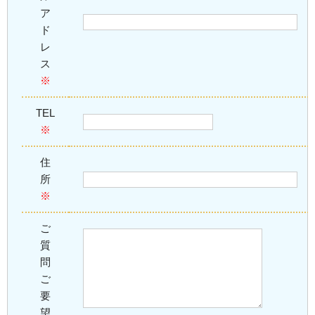
ア
ド
レ
ス
※
TEL
※
住
所
※
ご
質
問
ご
要
望