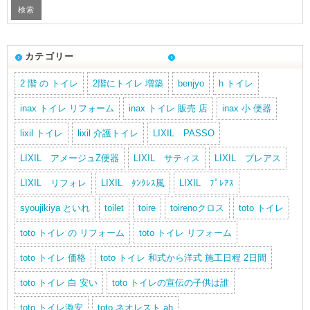
カテゴリー
2 階 の トイレ
2階にトイレ 増築
benjyo
h トイレ
inax トイレ リフォーム
inax トイレ 販売 店
inax 小 便器
lixil トイレ
lixil 介護トイレ
LIXIL PASSO
LIXIL アメージュZ便器
LIXIL サティス
LIXIL プレアス
LIXIL リフォレ
LIXIL ﾀﾝｸﾚｽ風
LIXIL ﾌﾟﾚｱｽ
syoujikiya といれ
toilet
toire
toirenoクロス
toto トイレ
toto トイレ の リフォーム
toto トイレ リフォーム
toto トイレ 価格
toto トイレ 和式から洋式 施工日程 2日間
toto トイレ 白 安い
toto トイレの宣伝の子供は誰
toto トイレ激安
toto ネオレスト ah