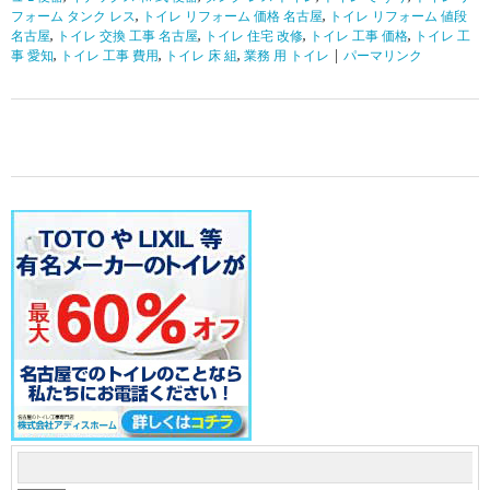
フォーム タンク レス
,
トイレ リフォーム 価格 名古屋
,
トイレ リフォーム 値段
名古屋
,
トイレ 交換 工事 名古屋
,
トイレ 住宅 改修
,
トイレ 工事 価格
,
トイレ 工
事 愛知
,
トイレ 工事 費用
,
トイレ 床 組
,
業務 用 トイレ
|
パーマリンク