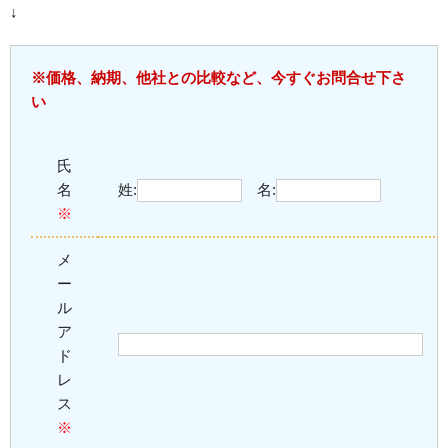
↓
※価格、納期、他社との比較など、今すぐお問合せ下さ
い
氏
名
姓:
名:
※
メ
ー
ル
ア
ド
レ
ス
※