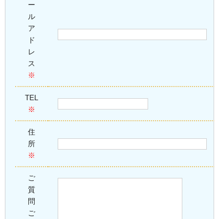
ー
ル
ア
ド
レ
ス
※
TEL
※
住
所
※
ご
質
問
ご