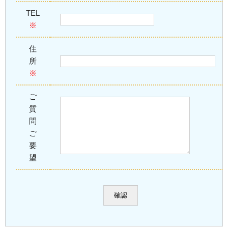
TEL
※
住
所
※
ご
質
問
ご
要
望