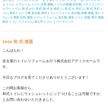
カテゴリー:
と いれ り ふ ぉ ー む
| タグ:
と いれ り ふ ぉ ー む
,
カインズ ホー
ム トイレ リフォーム
,
トイレ 設置 価格
,
トイレの改修 名古屋
,
パナソニック シ
ャワー トイレ
,
和 式 から 洋式
,
和 式 を 様式 へ
,
和 式 を 洋式 に
,
和 式 洋式 ト
イレ
,
和式トイレ 工事 名古屋
,
和式トイレリフォーム 名古屋
,
和風 便器
,
安い ト
イレ
,
小 便器 仕切
,
激安 トイレ リフォーム 名古屋
,
激安 トイレ 交換
,
男子 便器
,
節水 トイレ リフォーム
,
長久手 トイレ.
|
パーマリンク
toto 和 式 便器
こんばんわ！
名古屋のトイレリフォームを行う株式会社アディスホームで
す。
今日もブログを見てくださりありがとうございます！
この間お客様から、
和式トイレにウォシュレットにってつけることは可能ですか、
とお問い合わせいただきました。