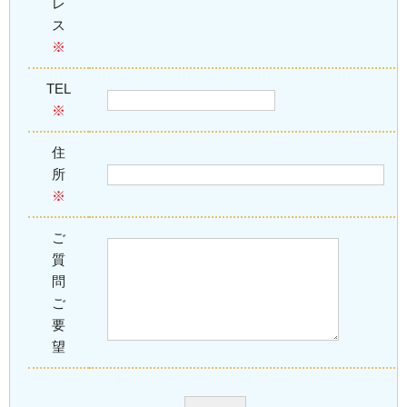
レ
ス
※
TEL
※
住
所
※
ご
質
問
ご
要
望