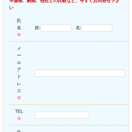
※価格、納期、他社との比較など、今すぐお問合せ下さ
い
氏
名
姓:
名:
※
メ
ー
ル
ア
ド
レ
ス
※
TEL
※
住