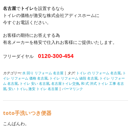
名古屋
で
トイレ
を設置するなら
トイレの価格が激安な株式会社アディスホームに
今すぐお電話ください。
お客様の期待にお答えする為
有名メーカーを格安で仕入れお客様にご提供いたします。
0120-300-454
フリーダイヤル
カテゴリー:
水 回り リフォーム 名古屋
| タグ:
トイレ の リフォーム 名古屋
,
ト
イレ リフォーム 価格 名古屋
,
トイレ リフォーム 値段 名古屋
,
トイレ リフォー
ム 名古屋
,
トイレ 安い 名古屋
,
名古屋トイレ交換
,
和 式 洋式 トイレ 工事 名古
屋
,
安い トイレ
,
激安 トイレ 名古屋
|
パーマリンク
toto手洗いつき便器
こんばんわ。