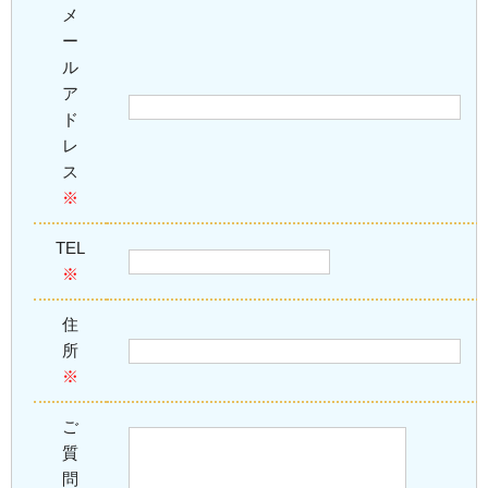
メ
ー
ル
ア
ド
レ
ス
※
TEL
※
住
所
※
ご
質
問