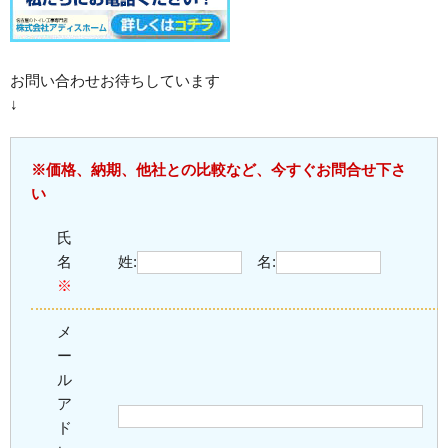
お問い合わせお待ちしています
↓
※価格、納期、他社との比較など、今すぐお問合せ下さ
い
氏
名
姓:
名:
※
メ
ー
ル
ア
ド