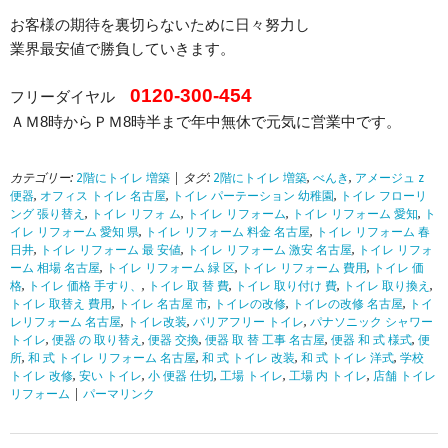
お客様の期待を裏切らないために日々努力し
業界最安値で勝負していきます。
0120-300-454
フリーダイヤル
ＡＭ8時からＰＭ8時半まで年中無休で元気に営業中です。
カテゴリー:
2階にトイレ 増築
| タグ:
2階にトイレ 増築
,
べんき
,
アメージュ z
便器
,
オフィス トイレ 名古屋
,
トイレ パーテーション 幼稚園
,
トイレ フローリ
ング 張り替え
,
トイレ リフォ ム
,
トイレ リフォーム
,
トイレ リフォーム 愛知
,
ト
イレ リフォーム 愛知 県
,
トイレ リフォーム 料金 名古屋
,
トイレ リフォーム 春
日井
,
トイレ リフォーム 最 安値
,
トイレ リフォーム 激安 名古屋
,
トイレ リフォ
ーム 相場 名古屋
,
トイレ リフォーム 緑 区
,
トイレ リフォーム 費用
,
トイレ 価
格
,
トイレ 価格 手すり、
,
トイレ 取 替 費
,
トイレ 取り付け 費
,
トイレ 取り換え
,
トイレ 取替え 費用
,
トイレ 名古屋 市
,
トイレの改修
,
トイレの改修 名古屋
,
トイ
レリフォーム 名古屋
,
トイレ改装
,
バリアフリー トイレ
,
パナソニック シャワー
トイレ
,
便器 の 取り替え
,
便器 交換
,
便器 取 替 工事 名古屋
,
便器 和 式 様式
,
便
所
,
和 式 トイレ リフォーム 名古屋
,
和 式 トイレ 改装
,
和 式 トイレ 洋式
,
学校
トイレ 改修
,
安い トイレ
,
小 便器 仕切
,
工場 トイレ
,
工場 内 トイレ
,
店舗 トイレ
リフォーム
|
パーマリンク