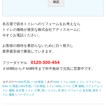
名古屋で節水トイレへのリフォームをお考えなら
トイレの価格が激安な株式会社アディスホームに
今すぐお電話ください。
お客様の期待を裏切らないために日々努力し
業界最安値で勝負していきます。
0120-300-454
フリーダイヤル
ＡＭ8時からＰＭ8時半まで年中無休で元気に営業中です。
カテゴリー:
toto手洗いつき便器
| タグ:
toto トイレ
,
toto トイレ リフォーム
,
toto 小 便器
,
toto手洗いつき便器
,
トイレ toto
,
トイレ 工事 価格
,
リフォーム ト
イレ 価格
,
名古屋 トイレ 工事
,
安い トイレ
,
水 回り リフォーム 名古屋
,
節水 ト
イレ 価格
|
パーマリンク