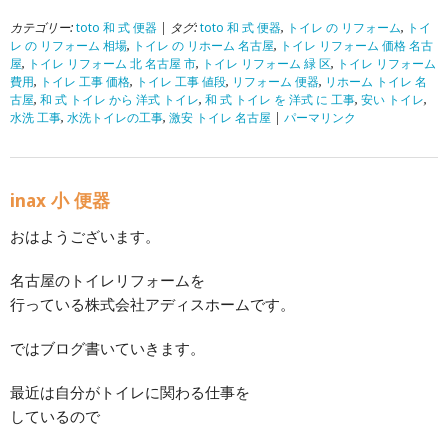
カテゴリー:
toto 和 式 便器
| タグ:
toto 和 式 便器
,
トイレ の リフォーム
,
トイ
レ の リフォーム 相場
,
トイレ の リホーム 名古屋
,
トイレ リフォーム 価格 名古
屋
,
トイレ リフォーム 北 名古屋 市
,
トイレ リフォーム 緑 区
,
トイレ リフォーム
費用
,
トイレ 工事 価格
,
トイレ 工事 値段
,
リフォーム 便器
,
リホーム トイレ 名
古屋
,
和 式 トイレ から 洋式 トイレ
,
和 式 トイレ を 洋式 に 工事
,
安い トイレ
,
水洗 工事
,
水洗トイレの工事
,
激安 トイレ 名古屋
|
パーマリンク
inax 小 便器
おはようございます。
名古屋のトイレリフォームを
行っている株式会社アディスホームです。
ではブログ書いていきます。
最近は自分がトイレに関わる仕事を
しているので