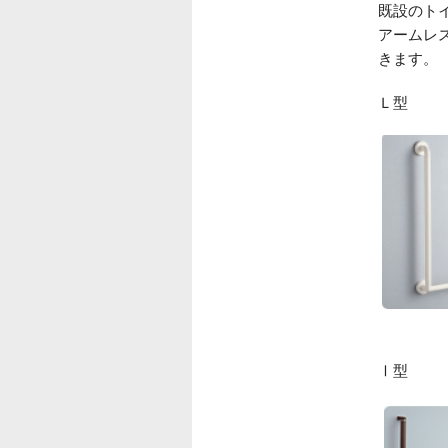
既設のト
アームレ
きます。
Ｌ型
Ⅰ型