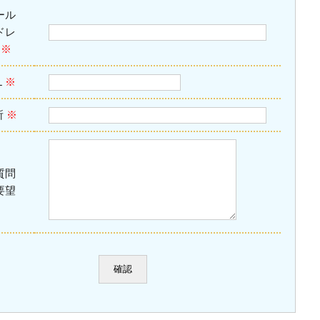
ール
ドレ
ス
※
L
※
所
※
質問
要望