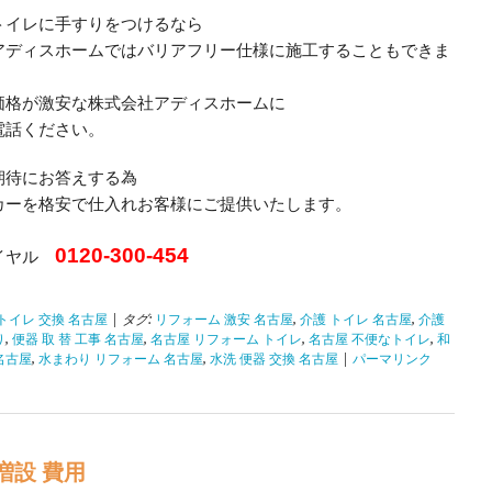
トイレに手すりをつけるなら
アディスホームではバリアフリー仕様に施工することもできま
価格が激安な株式会社アディスホームに
電話ください。
期待にお答えする為
カーを格安で仕入れお客様にご提供いたします。
0120-300-454
イヤル
トイレ 交換 名古屋
| タグ:
リフォーム 激安 名古屋
,
介護 トイレ 名古屋
,
介護
り
,
便器 取 替 工事 名古屋
,
名古屋 リフォーム トイレ
,
名古屋 不便なトイレ
,
和
名古屋
,
水まわり リフォーム 名古屋
,
水洗 便器 交換 名古屋
|
パーマリンク
増設 費用