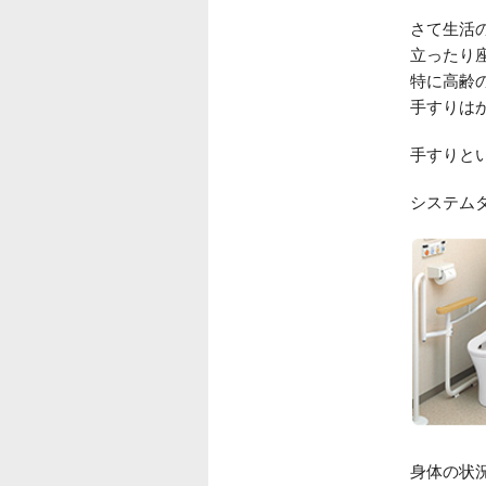
さて生活
立ったり
特に高齢
手すりは
手すりと
システム
身体の状