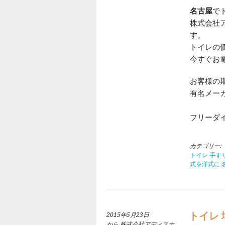
名古屋
で
株式会社
す。
トイレの
今すぐお
お客様の
有名メー
フリーダ
カテゴリー:
トイレ 手す
式を洋式に 
トイレ 
2015年5月23日
から 株式会社アディスホ