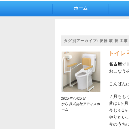
ホーム
タグ別アーカイブ:
便器 取 替 工事
トイレ 
名古屋
で
おこなう
こんばん
７月もも
2015年7月15日
昔は1ヶ
から 株式会社アディスホ
ーム
今じゃ1ヶ
やりたい
今のうち