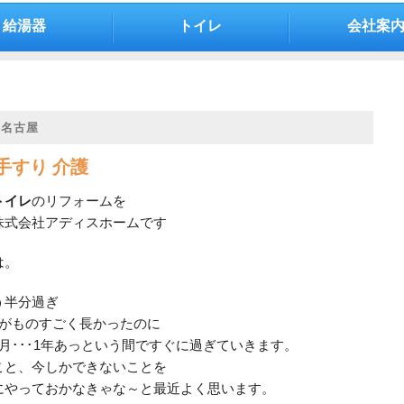
給湯器
トイレ
会社案
 名古屋
手すり 介護
トイレ
のリフォームを
株式会社アディスホームです
は。
う半分過ぎ
月がものすごく長かったのに
月･･･1年あっという間ですぐに過ぎていきます。
こと、今しかできないことを
にやっておかなきゃな～と最近よく思います。