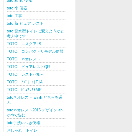
toto 和 式 便器
toto 小 便器
toto 工事
toto 新 ピュア レスト
toto 節水型トイレに変えようかと
考え中です
TOTO エスクアLS
TOTO コンパクトリモデル便器
TOTO ネオレスト
TOTO ピュアレストQR
TOTO レストパルF
TOTO ｱﾌﾟﾘｺｯﾄF1A
TOTO ﾋﾟｭｱﾚｽﾄMR
totoネオレスト ah rh どちらを選
ぶ
totoネオレスト2015 デザイン ah
かrhで悩む
toto手洗いつき便器
おしゃれ トイレ