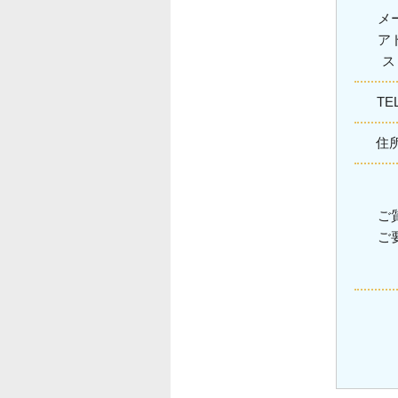
メ
ア
TE
住
ご
ご