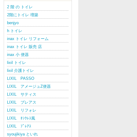
2 階 の トイレ
2階にトイレ 増築
benjyo
h トイレ
inax トイレ リフォーム
inax トイレ 販売 店
inax 小 便器
lixil トイレ
lixil 介護トイレ
LIXIL PASSO
LIXIL アメージュZ便器
LIXIL サティス
LIXIL プレアス
LIXIL リフォレ
LIXIL ﾀﾝｸﾚｽ風
LIXIL ﾌﾟﾚｱｽ
syoujikiya といれ