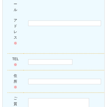
ー
ル
ア
ド
レ
ス
※
TEL
※
住
所
※
ご
質