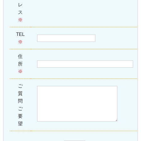
レ
ス
※
TEL
※
住
所
※
ご
質
問
ご
要
望