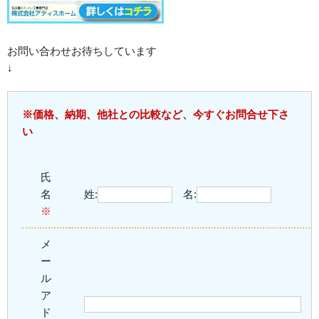
お問い合わせお待ちしています
↓
※価格、納期、他社との比較など、今すぐお問合せ下さ
い
氏
名
姓:
名:
※
メ
ー
ル
ア
ド