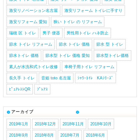
激安リノベーション名古屋
激安リフォーム トイレに手すり
激安リフォーム 愛知
狭い トイレ の リフォーム
瑞穂 区 トイレ
男子 便器
男性用トイレ ハネ防止
節水 トイレ リフォーム
節水 トイレ 価格
節水 型 トイレ
節水トイレ 価格
節水型 トイレ 価格 愛知
節水型トイレ価格
素人が水洗和式トイレ改修
車椅子用トイレ リフォーム
長久手 トイレ
音姫 toto 名古屋
ｼｬﾜｰﾄｲﾚ KAｼﾘｰｽﾞ
ﾋﾟｭｱﾚｽﾄQR
ﾌﾟﾚｱｽ
アーカイブ
2019年1月
2018年12月
2018年11月
2018年10月
2018年9月
2018年8月
2018年7月
2018年6月