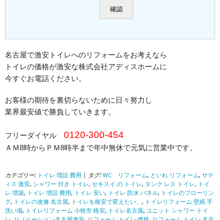
名古屋で激安トイレへのリフォームをお考えなら
トイレの価格が激安な株式会社アディスホームに
今すぐお電話ください。
お客様の期待を裏切らないために日々努力し
業界最安値で勝負していきます。
0120-300-454
フリーダイヤル
ＡＭ8時からＰＭ8時半まで年中無休で元気に営業中です。
カテゴリー:
トイレ 増設 費用
| タグ:
WC リフォーム
,
といれ リフォーム
,
サテ
ィス 激安
,
シャワー 付き トイレ
,
セキスイ の トイレ
,
タンク レス トイレ
,
トイ
レ 増築
,
トイレ 増設 費用
,
トイレ 安い
,
トイレ 防水 パネル
,
トイレのフローリン
グ
,
トイレの改修 名古屋
,
トイレを格安で変えたい、
,
トイレリフォーム 壁紙 手
洗い場
,
トイレリフォーム 小牧市 格安
,
トイレ名古屋
,
ユニット シャワー トイ
レ
,
リノベーション名古屋激安
,
リフォーム トイレ 価格
,
リフォーム トイレ 名古