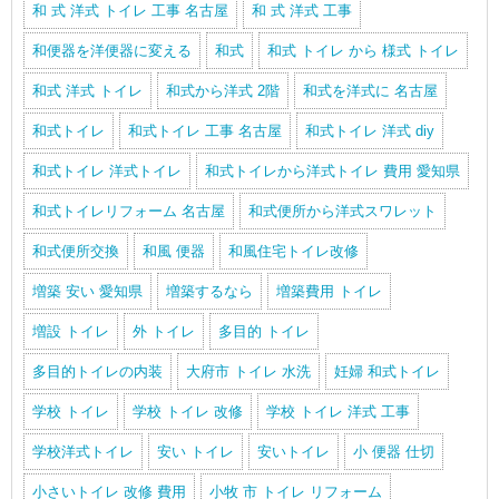
和 式 洋式 トイレ 工事 名古屋
和 式 洋式 工事
和便器を洋便器に変える
和式
和式 トイレ から 様式 トイレ
和式 洋式 トイレ
和式から洋式 2階
和式を洋式に 名古屋
和式トイレ
和式トイレ 工事 名古屋
和式トイレ 洋式 diy
和式トイレ 洋式トイレ
和式トイレから洋式トイレ 費用 愛知県
和式トイレリフォーム 名古屋
和式便所から洋式スワレット
和式便所交換
和風 便器
和風住宅トイレ改修
増築 安い 愛知県
増築するなら
増築費用 トイレ
増設 トイレ
外 トイレ
多目的 トイレ
多目的トイレの内装
大府市 トイレ 水洗
妊婦 和式トイレ
学校 トイレ
学校 トイレ 改修
学校 トイレ 洋式 工事
学校洋式トイレ
安い トイレ
安いトイレ
小 便器 仕切
小さいトイレ 改修 費用
小牧 市 トイレ リフォーム