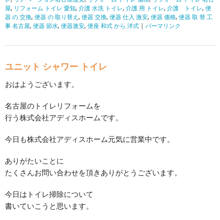
屋
,
リフォーム トイレ 愛知
,
介護 水洗 トイレ
,
介護 用 トイレ
,
介護 トイレ
,
便
器 の 交換
,
便器 の 取り替え
,
便器 交換
,
便器 仕入 激安
,
便器 価格
,
便器 取 替 工
事 名古屋
,
便器 節水
,
便器激安
,
便座 和式 から 洋式
|
パーマリンク
ユニット シャワー トイレ
おはようございます。
名古屋のトイレリフォームを
行う株式会社アディスホームです。
今日も株式会社アディスホーム元気に営業中です。
ありがたいことに
たくさんお問い合わせを頂きありがとうございます。
今日はトイレ掃除について
書いていこうと思います。