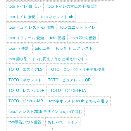
toto トイレ 白 安い
toto トイレの宣伝の子供は誰
toto トイレ激安
toto ネオレスト ah
toto ピュア レスト ex 価格
toto ユニット トイレ
toto リフォーム 愛知
toto 便器
toto 和 式 便器
toto 小 便器
toto 工事
toto 新 ピュア レスト
toto 節水型トイレに変えようかと考え中です
TOTO エスクアLS
TOTO コンパクトリモデル便器
TOTO ネオレスト
TOTO ピュアレストQR
TOTO レストパルF
TOTO ｱﾌﾟﾘｺｯﾄF1A
TOTO ﾋﾟｭｱﾚｽﾄMR
totoネオレスト ah rh どちらを選ぶ
totoネオレスト2015 デザイン ahかrhで悩む
toto手洗いつき便器
おしゃれ トイレ