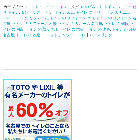
カテゴリー:
ユニット シャワー トイレ
| タグ:
キャビネット トイレ
,
シャワー 付
き トイレ
,
タンク レス トイレ
,
トイレ toto
,
トイレ て すり
,
トイレ の リニュー
アル
,
トイレ の リフォーム
,
トイレ の リフォーム toto
,
トイレ の リフォーム 名
古屋
,
トイレ の リフォーム 相場
,
トイレ の リホーム 名古屋
,
トイレ の 値段
,
ト
イレ の 内装
,
トイレ の 取り付け
,
トイレ の 増築
,
トイレ の 改修
,
トイレ の 改装
名古屋
,
トイレ の 改造
,
ユニット シャワー トイレ
|
パーマリンク