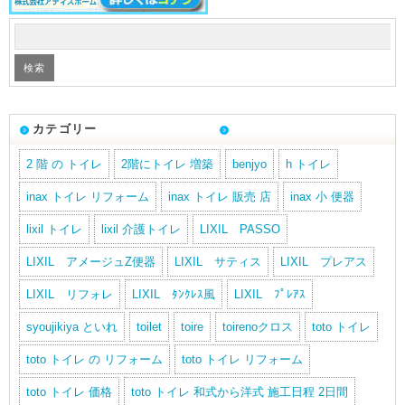
カテゴリー
2 階 の トイレ
2階にトイレ 増築
benjyo
h トイレ
inax トイレ リフォーム
inax トイレ 販売 店
inax 小 便器
lixil トイレ
lixil 介護トイレ
LIXIL PASSO
LIXIL アメージュZ便器
LIXIL サティス
LIXIL プレアス
LIXIL リフォレ
LIXIL ﾀﾝｸﾚｽ風
LIXIL ﾌﾟﾚｱｽ
syoujikiya といれ
toilet
toire
toirenoクロス
toto トイレ
toto トイレ の リフォーム
toto トイレ リフォーム
toto トイレ 価格
toto トイレ 和式から洋式 施工日程 2日間