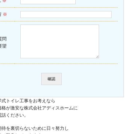
L
※
所
※
質問
要望
洋式トイレ工事をお考えなら
価格が激安な株式会社アディスホームに
電話ください。
期待を裏切らないために日々努力し