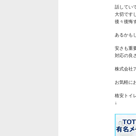
話してい
大切です
後々後悔
あるかも
安さも重
対応の良
株式会社
お気軽に
格安トイ
↓