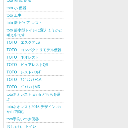
toto 和 式 便器
toto 小 便器
toto 工事
toto 新 ピュア レスト
toto 節水型トイレに変えようかと
考え中です
TOTO エスクアLS
TOTO コンパクトリモデル便器
TOTO ネオレスト
TOTO ピュアレストQR
TOTO レストパルF
TOTO ｱﾌﾟﾘｺｯﾄF1A
TOTO ﾋﾟｭｱﾚｽﾄMR
totoネオレスト ah rh どちらを選
ぶ
totoネオレスト2015 デザイン ah
かrhで悩む
toto手洗いつき便器
おしゃれ トイレ