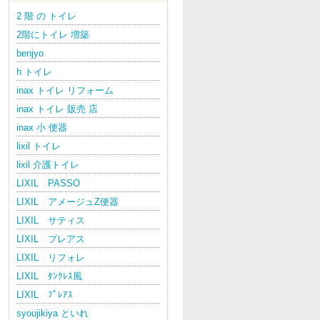
2 階 の トイレ
2階にトイレ 増築
benjyo
h トイレ
inax トイレ リフォーム
inax トイレ 販売 店
inax 小 便器
lixil トイレ
lixil 介護トイレ
LIXIL PASSO
LIXIL アメージュZ便器
LIXIL サティス
LIXIL プレアス
LIXIL リフォレ
LIXIL ﾀﾝｸﾚｽ風
LIXIL ﾌﾟﾚｱｽ
syoujikiya といれ