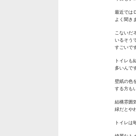
最近では
よく聞き
こないだ
いるそう
すごいで
トイレも
多いんで
壁紙の色
する方も
結構雰囲
緑だとや
トイレは
綺麗なト