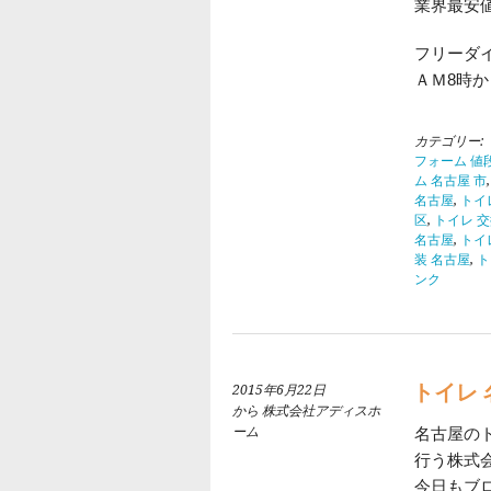
業界最安
フリーダ
ＡＭ8時
カテゴリー:
フォーム 値
ム 名古屋 市
名古屋
,
トイ
区
,
トイレ 交
名古屋
,
トイ
装 名古屋
,
ト
ンク
トイレ 
2015年6月22日
から 株式会社アディスホ
ーム
名古屋の
行う株式
今日もブ