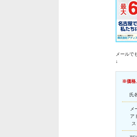
メールで
↓
※価格
氏
メ
ア