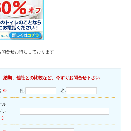
も問合せお待ちしております
、納期、他社との比較など、今すぐお問合せ下さい
名
※
姓:
名:
ール
ドレ
ス
※