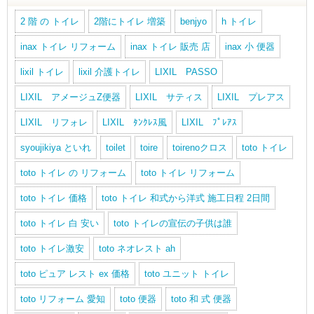
2 階 の トイレ
2階にトイレ 増築
benjyo
h トイレ
inax トイレ リフォーム
inax トイレ 販売 店
inax 小 便器
lixil トイレ
lixil 介護トイレ
LIXIL PASSO
LIXIL アメージュZ便器
LIXIL サティス
LIXIL プレアス
LIXIL リフォレ
LIXIL ﾀﾝｸﾚｽ風
LIXIL ﾌﾟﾚｱｽ
syoujikiya といれ
toilet
toire
toirenoクロス
toto トイレ
toto トイレ の リフォーム
toto トイレ リフォーム
toto トイレ 価格
toto トイレ 和式から洋式 施工日程 2日間
toto トイレ 白 安い
toto トイレの宣伝の子供は誰
toto トイレ激安
toto ネオレスト ah
toto ピュア レスト ex 価格
toto ユニット トイレ
toto リフォーム 愛知
toto 便器
toto 和 式 便器