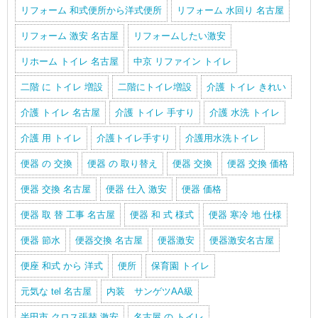
リフォーム 和式便所から洋式便所
リフォーム 水回り 名古屋
リフォーム 激安 名古屋
リフォームしたい激安
リホーム トイレ 名古屋
中京 リファイン トイレ
二階 に トイレ 増設
二階にトイレ増設
介護 トイレ きれい
介護 トイレ 名古屋
介護 トイレ 手すり
介護 水洗 トイレ
介護 用 トイレ
介護トイレ手すり
介護用水洗トイレ
便器 の 交換
便器 の 取り替え
便器 交換
便器 交換 価格
便器 交換 名古屋
便器 仕入 激安
便器 価格
便器 取 替 工事 名古屋
便器 和 式 様式
便器 寒冷 地 仕様
便器 節水
便器交換 名古屋
便器激安
便器激安名古屋
便座 和式 から 洋式
便所
保育園 トイレ
元気な tel 名古屋
内装 サンゲツAA級
半田市 クロス張替 激安
名古屋 の トイレ