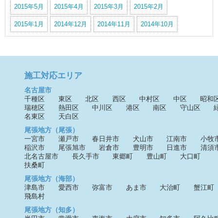
2015年5月
2015年4月
2015年3月
2015年2月
2015年1月
2014年12月
2014年11月
2014年10月
施工対応エリア
名古屋市
千種区
東区
北区
西区
中村区
中区
昭和
瑞穂区
熱田区
中川区
港区
南区
守山区
名東区
天白区
尾張地方（尾張）
一宮市
瀬戸市
春日井市
犬山市
江南市
小牧
稲沢市
尾張旭市
岩倉市
豊明市
日進市
清須
北名古屋市
長久手市
東郷町
豊山町
大口町
扶桑町
尾張地方（海部）
津島市
愛西市
弥富市
あま市
大治町
蟹江町
飛島村
尾張地方（知多）