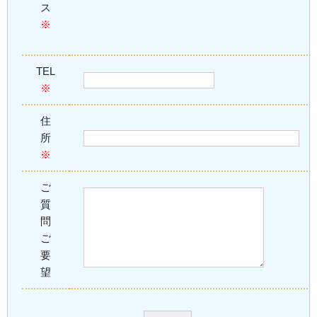
ス
※
TEL
※
住
所
※
ご
質
問
ご
要
望