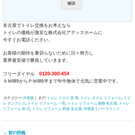
名古屋でトイレ交換をお考えなら
トイレの価格が激安な株式会社アディスホームに
今すぐお電話ください。
お客様の期待を裏切らないために日々努力し
業界最安値で勝負していきます。
フリーダイヤル
0120-300-454
ＡＭ8時からＰＭ8時半まで年中無休で元気に営業中です。
カテゴリー:
洋便器
| タグ:
トイレ クロス 張 替
,
トイレ タイル リフォーム
,
トイ
レ タンクレス
,
トイレ リフォーム 一宮
,
トイレ リフォーム 価格 名古屋
,
トイレ
リフォーム 和 式
,
トイレ リフォーム 料金 名古屋
,
洋便器
|
パーマリンク
← 前の投稿