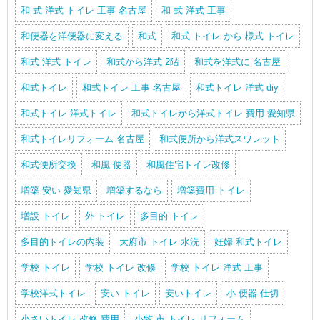
和 式 洋式 トイレ 工事 名古屋
和 式 洋式 工事
和便器を洋便器に変える
和式
和式 トイレ から 様式 トイレ
和式 洋式 トイレ
和式から洋式 2階
和式を洋式に 名古屋
和式トイレ
和式トイレ 工事 名古屋
和式トイレ 洋式 diy
和式トイレ 洋式トイレ
和式トイレから洋式トイレ 費用 愛知県
和式トイレリフォーム 名古屋
和式便所から洋式スワレット
和式便所交換
和風 便器
和風住宅トイレ改修
増築 安い 愛知県
増築するなら
増築費用 トイレ
増設 トイレ
外 トイレ
多目的 トイレ
多目的トイレの内装
大府市 トイレ 水洗
妊婦 和式トイレ
学校 トイレ
学校 トイレ 改修
学校 トイレ 洋式 工事
学校洋式トイレ
安い トイレ
安いトイレ
小 便器 仕切
小さいトイレ 改修 費用
小牧 市 トイレ リフォーム