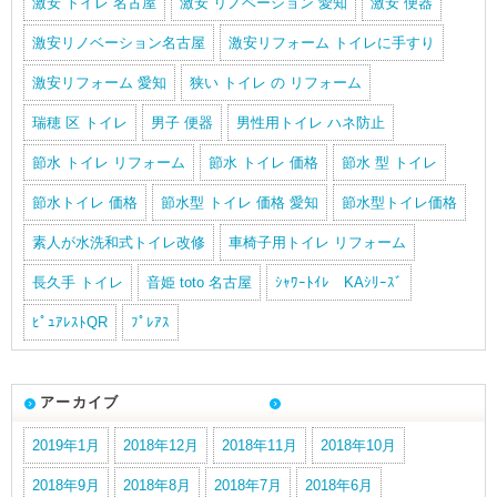
激安 トイレ 名古屋
激安 リノベーション 愛知
激安 便器
激安リノベーション名古屋
激安リフォーム トイレに手すり
激安リフォーム 愛知
狭い トイレ の リフォーム
瑞穂 区 トイレ
男子 便器
男性用トイレ ハネ防止
節水 トイレ リフォーム
節水 トイレ 価格
節水 型 トイレ
節水トイレ 価格
節水型 トイレ 価格 愛知
節水型トイレ価格
素人が水洗和式トイレ改修
車椅子用トイレ リフォーム
長久手 トイレ
音姫 toto 名古屋
ｼｬﾜｰﾄｲﾚ KAｼﾘｰｽﾞ
ﾋﾟｭｱﾚｽﾄQR
ﾌﾟﾚｱｽ
アーカイブ
2019年1月
2018年12月
2018年11月
2018年10月
2018年9月
2018年8月
2018年7月
2018年6月