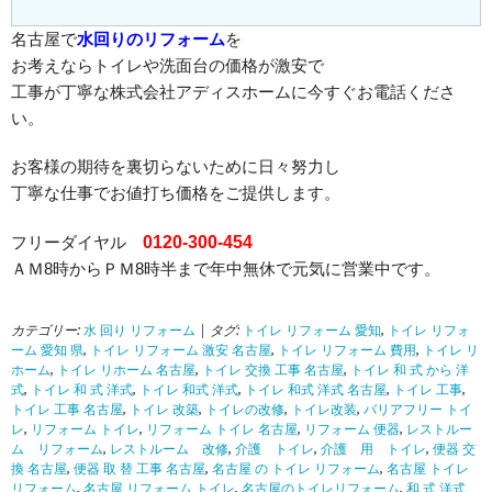
名古屋で
水回りのリフォーム
を
お考えならトイレや洗面台の価格が激安で
工事が丁寧な株式会社アディスホームに今すぐお電話くださ
い。
お客様の期待を裏切らないために日々努力し
丁寧な仕事でお値打ち価格をご提供します。
フリーダイヤル
0120-300-454
ＡＭ8時からＰＭ8時半まで年中無休で元気に営業中です。
カテゴリー:
水 回り リフォーム
| タグ:
トイレ リフォーム 愛知
,
トイレ リフォ
ーム 愛知 県
,
トイレ リフォーム 激安 名古屋
,
トイレ リフォーム 費用
,
トイレ リ
ホーム
,
トイレ リホーム 名古屋
,
トイレ 交換 工事 名古屋
,
トイレ 和 式 から 洋
式
,
トイレ 和 式 洋式
,
トイレ 和式 洋式
,
トイレ 和式 洋式 名古屋
,
トイレ 工事
,
トイレ 工事 名古屋
,
トイレ 改築
,
トイレの改修
,
トイレ改装
,
バリアフリー トイ
レ
,
リフォーム トイレ
,
リフォーム トイレ 名古屋
,
リフォーム 便器
,
レストルー
ム リフォーム
,
レストルーム 改修
,
介護 トイレ
,
介護 用 トイレ
,
便器 交
換 名古屋
,
便器 取 替 工事 名古屋
,
名古屋 の トイレ リフォーム
,
名古屋 トイレ
リフォーム
,
名古屋 リフォーム トイレ
,
名古屋のトイレリフォーム
,
和 式 洋式