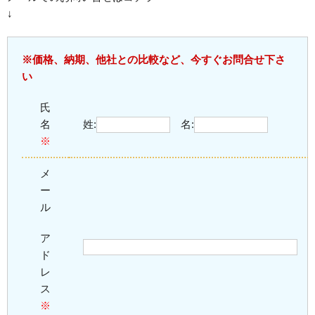
↓
※価格、納期、他社との比較など、今すぐお問合せ下さ
い
氏
名
姓:
名:
※
メ
ー
ル
ア
ド
レ
ス
※