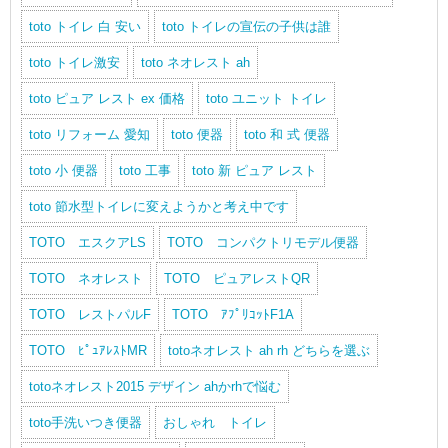
toto トイレ 白 安い
toto トイレの宣伝の子供は誰
toto トイレ激安
toto ネオレスト ah
toto ピュア レスト ex 価格
toto ユニット トイレ
toto リフォーム 愛知
toto 便器
toto 和 式 便器
toto 小 便器
toto 工事
toto 新 ピュア レスト
toto 節水型トイレに変えようかと考え中です
TOTO エスクアLS
TOTO コンパクトリモデル便器
TOTO ネオレスト
TOTO ピュアレストQR
TOTO レストパルF
TOTO ｱﾌﾟﾘｺｯﾄF1A
TOTO ﾋﾟｭｱﾚｽﾄMR
totoネオレスト ah rh どちらを選ぶ
totoネオレスト2015 デザイン ahかrhで悩む
toto手洗いつき便器
おしゃれ トイレ