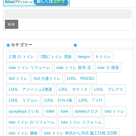
カテゴリー
2 階 の トイレ
2階にトイレ 増築
benjyo
h トイレ
inax トイレ リフォーム
inax トイレ 販売 店
inax 小 便器
lixil トイレ
lixil 介護トイレ
LIXIL PASSO
LIXIL アメージュZ便器
LIXIL サティス
LIXIL プレアス
LIXIL リフォレ
LIXIL ﾀﾝｸﾚｽ風
LIXIL ﾌﾟﾚｱｽ
syoujikiya といれ
toilet
toire
toirenoクロス
toto トイレ
toto トイレ の リフォーム
toto トイレ リフォーム
toto トイレ 価格
toto トイレ 和式から洋式 施工日程 2日間