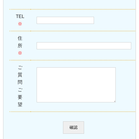
TEL
※
住
所
※
ご
質
問
ご
要
望