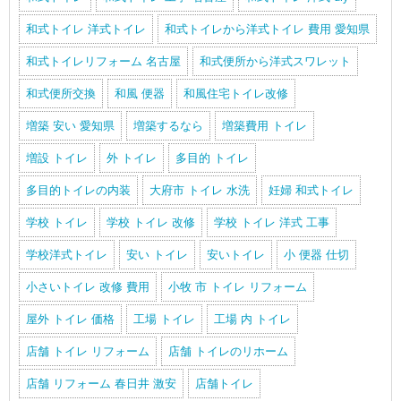
和式トイレ 洋式トイレ
和式トイレから洋式トイレ 費用 愛知県
和式トイレリフォーム 名古屋
和式便所から洋式スワレット
和式便所交換
和風 便器
和風住宅トイレ改修
増築 安い 愛知県
増築するなら
増築費用 トイレ
増設 トイレ
外 トイレ
多目的 トイレ
多目的トイレの内装
大府市 トイレ 水洗
妊婦 和式トイレ
学校 トイレ
学校 トイレ 改修
学校 トイレ 洋式 工事
学校洋式トイレ
安い トイレ
安いトイレ
小 便器 仕切
小さいトイレ 改修 費用
小牧 市 トイレ リフォーム
屋外 トイレ 価格
工場 トイレ
工場 内 トイレ
店舗 トイレ リフォーム
店舗 トイレのリホーム
店舗 リフォーム 春日井 激安
店舗トイレ