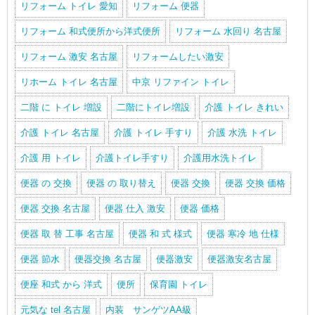
リフォーム トイレ 愛知
リフォーム 便器
リフォーム 和式便所から洋式便所
リフォーム 水回り 名古屋
リフォーム 激安 名古屋
リフォームしたい激安
リホーム トイレ 名古屋
中京 リファイン トイレ
二階 に トイレ 増設
二階にトイレ増設
介護 トイレ きれい
介護 トイレ 名古屋
介護 トイレ 手すり
介護 水洗 トイレ
介護 用 トイレ
介護トイレ手すり
介護用水洗トイレ
便器 の 交換
便器 の 取り替え
便器 交換
便器 交換 価格
便器 交換 名古屋
便器 仕入 激安
便器 価格
便器 取 替 工事 名古屋
便器 和 式 様式
便器 寒冷 地 仕様
便器 節水
便器交換 名古屋
便器激安
便器激安名古屋
便座 和式 から 洋式
便所
保育園 トイレ
元気な tel 名古屋
内装 サンゲツAA級