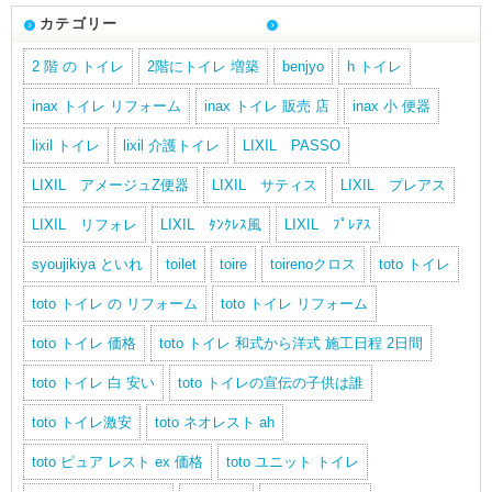
カテゴリー
2 階 の トイレ
2階にトイレ 増築
benjyo
h トイレ
inax トイレ リフォーム
inax トイレ 販売 店
inax 小 便器
lixil トイレ
lixil 介護トイレ
LIXIL PASSO
LIXIL アメージュZ便器
LIXIL サティス
LIXIL プレアス
LIXIL リフォレ
LIXIL ﾀﾝｸﾚｽ風
LIXIL ﾌﾟﾚｱｽ
syoujikiya といれ
toilet
toire
toirenoクロス
toto トイレ
toto トイレ の リフォーム
toto トイレ リフォーム
toto トイレ 価格
toto トイレ 和式から洋式 施工日程 2日間
toto トイレ 白 安い
toto トイレの宣伝の子供は誰
toto トイレ激安
toto ネオレスト ah
toto ピュア レスト ex 価格
toto ユニット トイレ