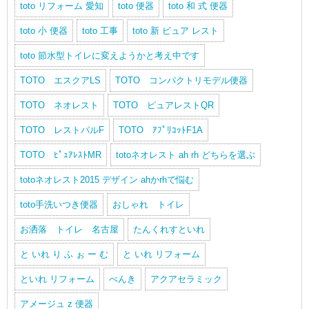
toto リフォーム 愛知
toto 便器
toto 和 式 便器
toto 小 便器
toto 工事
toto 新 ピュア レスト
toto 節水型トイレに変えようかと考え中です
TOTO エスクアLS
TOTO コンパクトリモデル便器
TOTO ネオレスト
TOTO ピュアレストQR
TOTO レストパルF
TOTO ｱﾌﾟﾘｺｯﾄF1A
TOTO ﾋﾟｭｱﾚｽﾄMR
totoネオレスト ah rh どちらを選ぶ
totoネオレスト2015 デザイン ahかrhで悩む
toto手洗いつき便器
おしゃれ トイレ
お洒落 トイレ 名古屋
たんくれすといれ
と いれ り ふ ぉ ー む
と いれ リフォーム
といれ リフォーム
べんき
アクアセラミック
アメージュ z 便器