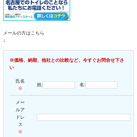
メールの方はこちら
↓
※価格、納期、他社との比較など、今すぐお問合せ下さ
い
氏名
姓:
名:
※
メー
ル
ア
ドレ
ス
※