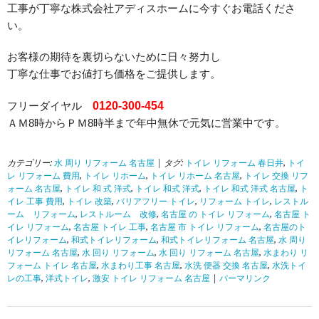
工事が丁寧な株式会社アディスホームに今すぐお電話くださ
い。
お客様の期待を裏切らないために日々努力し
丁寧な仕事でお値打ち価格をご提供します。
フリーダイヤル
0120-300-454
ＡＭ8時からＰＭ8時半まで年中無休で元気に営業中です。
カテゴリー:
水 周り リフォーム 名古屋
| タグ:
トイレ リフォーム 春日井
,
トイ
レ リフォーム 費用
,
トイレ リホーム
,
トイレ リホーム 名古屋
,
トイレ 交換 リフ
ォーム 名古屋
,
トイレ 和 式 洋式
,
トイレ 和式 洋式
,
トイレ 和式 洋式 名古屋
,
ト
イレ 工事 費用
,
トイレ 改築
,
バリアフリー トイレ
,
リフォーム トイレ
,
レストル
ーム リフォーム
,
レストルーム 改修
,
名古屋 の トイレ リフォーム
,
名古屋 ト
イレ リフォーム
,
名古屋 トイレ 工事
,
名古屋 市 トイレ リフォーム
,
名古屋のト
イレリフォーム
,
和式トイレリフォーム
,
和式トイレリフォーム 名古屋
,
水 周り
リフォーム 名古屋
,
水 回り リフォーム
,
水 回り リフォーム 名古屋
,
水まわり リ
フォーム トイレ 名古屋
,
水まわり工事 名古屋
,
水洗 便器 交換 名古屋
,
水洗トイ
レの工事
,
洋式トイレ
,
激安 トイレ リフォーム 名古屋
|
パーマリンク