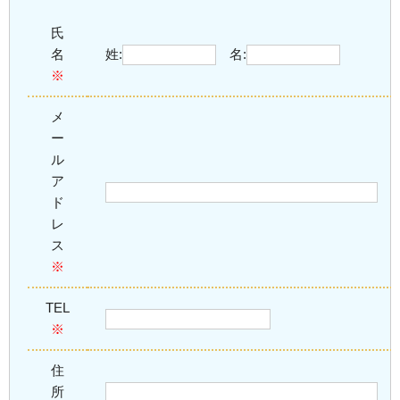
氏
名
姓:
名:
※
メ
ー
ル
ア
ド
レ
ス
※
TEL
※
住
所