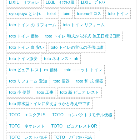
LIXIL リフォレ
LIXIL ﾀﾝｸﾚｽ風
LIXIL ﾌﾟﾚｱｽ
syoujikiya といれ
toilet
toire
toirenoクロス
toto トイレ
toto トイレ の リフォーム
toto トイレ リフォーム
toto トイレ 価格
toto トイレ 和式から洋式 施工日程 2日間
toto トイレ 白 安い
toto トイレの宣伝の子供は誰
toto トイレ激安
toto ネオレスト ah
toto ピュア レスト ex 価格
toto ユニット トイレ
toto リフォーム 愛知
toto 便器
toto 和 式 便器
toto 小 便器
toto 工事
toto 新 ピュア レスト
toto 節水型トイレに変えようかと考え中です
TOTO エスクアLS
TOTO コンパクトリモデル便器
TOTO ネオレスト
TOTO ピュアレストQR
TOTO レストパルF
TOTO ｱﾌﾟﾘｺｯﾄF1A