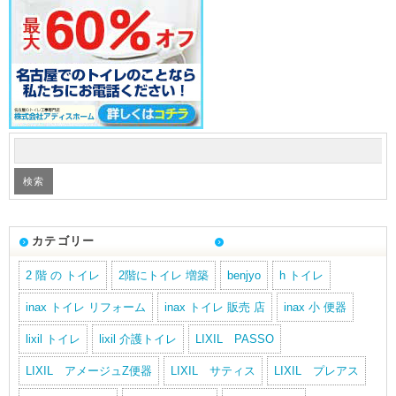
カテゴリー
2 階 の トイレ
2階にトイレ 増築
benjyo
h トイレ
inax トイレ リフォーム
inax トイレ 販売 店
inax 小 便器
lixil トイレ
lixil 介護トイレ
LIXIL PASSO
LIXIL アメージュZ便器
LIXIL サティス
LIXIL プレアス