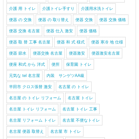
介護 用 トイレ
介護トイレ手すり
介護用水洗トイレ
便器 の 交換
便器 の 取り替え
便器 交換
便器 交換 価格
便器 交換 名古屋
便器 仕入 激安
便器 価格
便器 取 替 工事 名古屋
便器 和 式 様式
便器 寒冷 地 仕様
便器 節水
便器交換 名古屋
便器激安
便器激安名古屋
便座 和式 から 洋式
便所
保育園 トイレ
元気な tel 名古屋
内装 サンゲツAA級
半田市 クロス張替 激安
名古屋 の トイレ
名古屋 の トイレ リフォーム
名古屋 トイレ
名古屋 トイレ リフォーム
名古屋 トイレ 工事
名古屋 リフォーム トイレ
名古屋 不便なトイレ
名古屋 便器 取替え
名古屋 市 トイレ