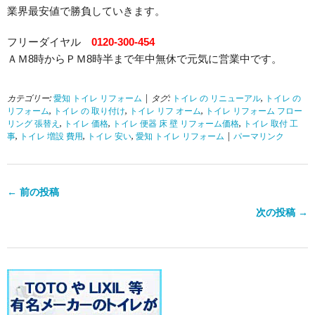
業界最安値で勝負していきます。
フリーダイヤル
0120-300-454
ＡＭ8時からＰＭ8時半まで年中無休で元気に営業中です。
カテゴリー:
愛知 トイレ リフォーム
| タグ:
トイレ の リニューアル
,
トイレ の
リフォーム
,
トイレ の 取り付け
,
トイレ リフ オーム
,
トイレ リフォーム フロー
リング 張替え
,
トイレ 価格
,
トイレ 便器 床 壁 リフォーム価格
,
トイレ 取付 工
事
,
トイレ 増設 費用
,
トイレ 安い
,
愛知 トイレ リフォーム
|
パーマリンク
← 前の投稿
次の投稿 →