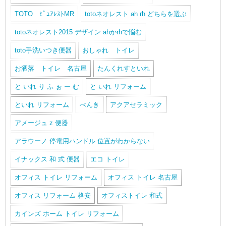
TOTO ﾋﾟｭｱﾚｽﾄMR
totoネオレスト ah rh どちらを選ぶ
totoネオレスト2015 デザイン ahかrhで悩む
toto手洗いつき便器
おしゃれ トイレ
お洒落 トイレ 名古屋
たんくれすといれ
と いれ り ふ ぉ ー む
と いれ リフォーム
といれ リフォーム
べんき
アクアセラミック
アメージュ z 便器
アラウーノ 停電用ハンドル 位置がわからない
イナックス 和 式 便器
エコ トイレ
オフィス トイレ リフォーム
オフィス トイレ 名古屋
オフィス リフォーム 格安
オフィストイレ 和式
カインズ ホーム トイレ リフォーム