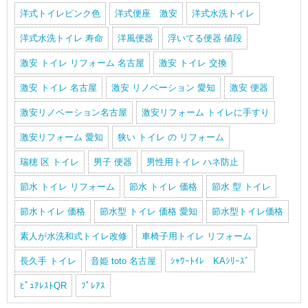
洋式トイレピンク色
洋式便座 激安
洋式水洗トイレ
洋式水洗トイレ 寿命
洋風便器
浮いてる便器 値段
激安 トイレ リフォーム 名古屋
激安 トイレ 交換
激安 トイレ 名古屋
激安 リノベーション 愛知
激安 便器
激安リノベーション名古屋
激安リフォーム トイレに手すり
激安リフォーム 愛知
狭い トイレ の リフォーム
瑞穂 区 トイレ
男子 便器
男性用トイレ ハネ防止
節水 トイレ リフォーム
節水 トイレ 価格
節水 型 トイレ
節水トイレ 価格
節水型 トイレ 価格 愛知
節水型トイレ価格
素人が水洗和式トイレ改修
車椅子用トイレ リフォーム
長久手 トイレ
音姫 toto 名古屋
ｼｬﾜｰﾄｲﾚ KAｼﾘｰｽﾞ
ﾋﾟｭｱﾚｽﾄQR
ﾌﾟﾚｱｽ