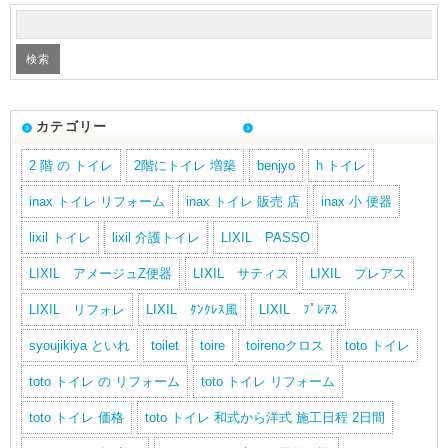
カテゴリー
2 階 の トイレ
2階にトイレ 増築
benjyo
h トイレ
inax トイレ リフォーム
inax トイレ 販売 店
inax 小 便器
lixil トイレ
lixil 介護トイレ
LIXIL PASSO
LIXIL アメージュZ便器
LIXIL サティス
LIXIL プレアス
LIXIL リフォレ
LIXIL ﾀﾝｸﾚｽ風
LIXIL ﾌﾟﾚｱｽ
syoujikiya といれ
toilet
toire
toirenoクロス
toto トイレ
toto トイレ の リフォーム
toto トイレ リフォーム
toto トイレ 価格
toto トイレ 和式から洋式 施工日程 2日間