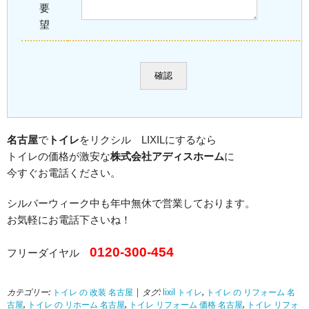
要
望
名古屋
で
トイレ
をリクシル LIXILにするなら
トイレの価格が激安な
株式会社アディスホーム
に
今すぐお電話ください。
シルバーウィーク中も年中無休で営業しております。
お気軽にお電話下さいね！
0120-300-454
フリーダイヤル
カテゴリー:
トイレ の 改装 名古屋
| タグ:
lixil トイレ
,
トイレ の リフォーム 名
古屋
,
トイレ の リホーム 名古屋
,
トイレ リフォーム 価格 名古屋
,
トイレ リフォ