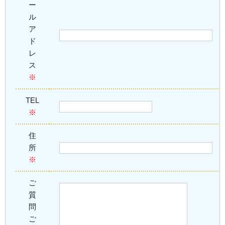
ー
ル
ア
ド
レ
ス
※
TEL
※
住
所
※
ご
質
問
ご