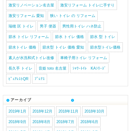
激安リノベーション名古屋
激安リフォーム トイレに手すり
激安リフォーム 愛知
狭い トイレ の リフォーム
瑞穂 区 トイレ
男子 便器
男性用トイレ ハネ防止
節水 トイレ リフォーム
節水 トイレ 価格
節水 型 トイレ
節水トイレ 価格
節水型 トイレ 価格 愛知
節水型トイレ価格
素人が水洗和式トイレ改修
車椅子用トイレ リフォーム
長久手 トイレ
音姫 toto 名古屋
ｼｬﾜｰﾄｲﾚ KAｼﾘｰｽﾞ
ﾋﾟｭｱﾚｽﾄQR
ﾌﾟﾚｱｽ
アーカイブ
2019年1月
2018年12月
2018年11月
2018年10月
2018年9月
2018年8月
2018年7月
2018年6月