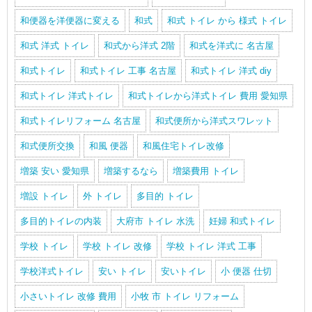
和便器を洋便器に変える
和式
和式 トイレ から 様式 トイレ
和式 洋式 トイレ
和式から洋式 2階
和式を洋式に 名古屋
和式トイレ
和式トイレ 工事 名古屋
和式トイレ 洋式 diy
和式トイレ 洋式トイレ
和式トイレから洋式トイレ 費用 愛知県
和式トイレリフォーム 名古屋
和式便所から洋式スワレット
和式便所交換
和風 便器
和風住宅トイレ改修
増築 安い 愛知県
増築するなら
増築費用 トイレ
増設 トイレ
外 トイレ
多目的 トイレ
多目的トイレの内装
大府市 トイレ 水洗
妊婦 和式トイレ
学校 トイレ
学校 トイレ 改修
学校 トイレ 洋式 工事
学校洋式トイレ
安い トイレ
安いトイレ
小 便器 仕切
小さいトイレ 改修 費用
小牧 市 トイレ リフォーム