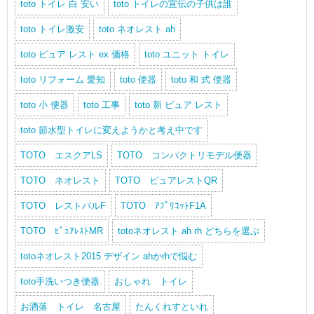
toto トイレ 白 安い
toto トイレの宣伝の子供は誰
toto トイレ激安
toto ネオレスト ah
toto ピュア レスト ex 価格
toto ユニット トイレ
toto リフォーム 愛知
toto 便器
toto 和 式 便器
toto 小 便器
toto 工事
toto 新 ピュア レスト
toto 節水型トイレに変えようかと考え中です
TOTO エスクアLS
TOTO コンパクトリモデル便器
TOTO ネオレスト
TOTO ピュアレストQR
TOTO レストパルF
TOTO ｱﾌﾟﾘｺｯﾄF1A
TOTO ﾋﾟｭｱﾚｽﾄMR
totoネオレスト ah rh どちらを選ぶ
totoネオレスト2015 デザイン ahかrhで悩む
toto手洗いつき便器
おしゃれ トイレ
お洒落 トイレ 名古屋
たんくれすといれ