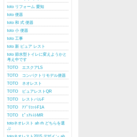
toto リフォーム 愛知
toto 便器
toto 和 式 便器
toto 小 便器
toto 工事
toto 新 ピュア レスト
toto 節水型トイレに変えようかと
考え中です
TOTO エスクアLS
TOTO コンパクトリモデル便器
TOTO ネオレスト
TOTO ピュアレストQR
TOTO レストパルF
TOTO ｱﾌﾟﾘｺｯﾄF1A
TOTO ﾋﾟｭｱﾚｽﾄMR
totoネオレスト ah rh どちらを選
ぶ
totoネオレスト2015 デザイン ah