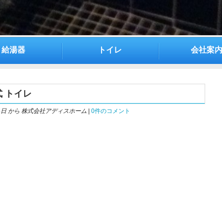
給湯器
トイレ
会社案
式 トイレ
4日
から 株式会社アディスホーム
|
0件のコメント