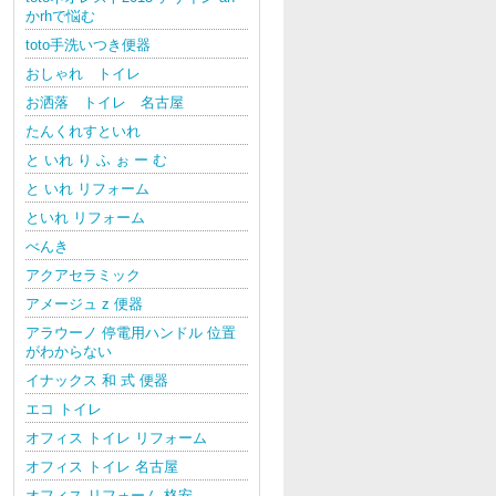
かrhで悩む
toto手洗いつき便器
おしゃれ トイレ
お洒落 トイレ 名古屋
たんくれすといれ
と いれ り ふ ぉ ー む
と いれ リフォーム
といれ リフォーム
べんき
アクアセラミック
アメージュ z 便器
アラウーノ 停電用ハンドル 位置
がわからない
イナックス 和 式 便器
エコ トイレ
オフィス トイレ リフォーム
オフィス トイレ 名古屋
オフィス リフォーム 格安