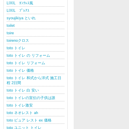
LIXIL ﾀﾝｸﾚｽ風
LIXIL ﾌﾟﾚｱｽ
syoujikiya といれ
toilet
toire
toirenoクロス
toto トイレ
toto トイレ の リフォーム
toto トイレ リフォーム
toto トイレ 価格
toto トイレ 和式から洋式 施工日
程 2日間
toto トイレ 白 安い
toto トイレの宣伝の子供は誰
toto トイレ激安
toto ネオレスト ah
toto ピュア レスト ex 価格
toto ユニット トイレ