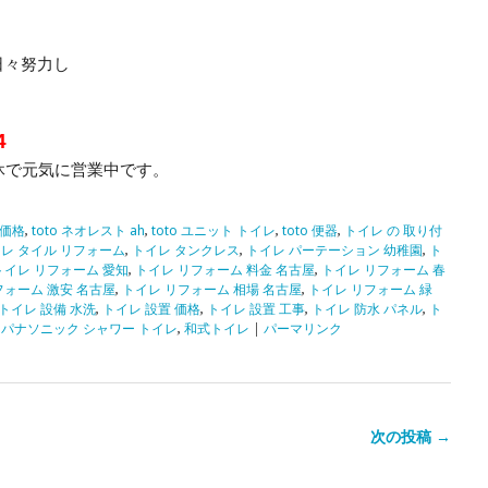
日々努力し
4
休で元気に営業中です。
 価格
,
toto ネオレスト ah
,
toto ユニット トイレ
,
toto 便器
,
トイレ の 取り付
レ タイル リフォーム
,
トイレ タンクレス
,
トイレ パーテーション 幼稚園
,
ト
トイレ リフォーム 愛知
,
トイレ リフォーム 料金 名古屋
,
トイレ リフォーム 春
フォーム 激安 名古屋
,
トイレ リフォーム 相場 名古屋
,
トイレ リフォーム 緑
トイレ 設備 水洗
,
トイレ 設置 価格
,
トイレ 設置 工事
,
トイレ 防水 パネル
,
ト
,
パナソニック シャワー トイレ
,
和式トイレ
|
パーマリンク
次の投稿 →