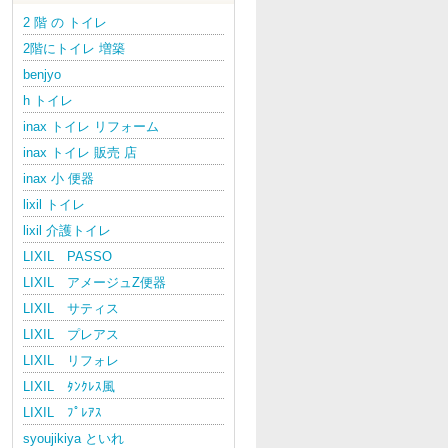
2 階 の トイレ
2階にトイレ 増築
benjyo
h トイレ
inax トイレ リフォーム
inax トイレ 販売 店
inax 小 便器
lixil トイレ
lixil 介護トイレ
LIXIL PASSO
LIXIL アメージュZ便器
LIXIL サティス
LIXIL プレアス
LIXIL リフォレ
LIXIL ﾀﾝｸﾚｽ風
LIXIL ﾌﾟﾚｱｽ
syoujikiya といれ