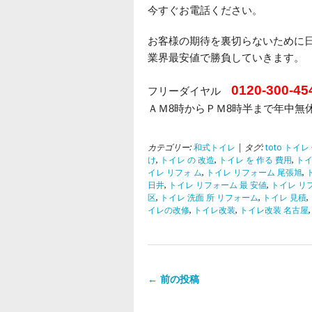
今すぐお電話ください。
お客様の期待を裏切らないために
業界最安値で勝負していきます。
0120-300-45
フリーダイヤル
ＡＭ8時からＰＭ8時半まで年中無
カテゴリー:
和式トイレ
| タグ:
toto トイレ
け
,
トイレ の 改造
,
トイレ を 作る 費用
,
トイ
イレ リフォ ム
,
トイレ リフォーム 尾張旭
,
日井
,
トイレ リフォーム 最 安値
,
トイレ リ
区
,
トイレ 洗面 所 リフォーム
,
トイレ 見積
,
イレの改修
,
トイレ改装
,
トイレ改装 名古屋
← 前の投稿