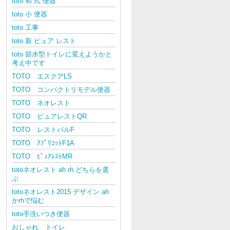
toto 和 式 便器
toto 小 便器
toto 工事
toto 新 ピュア レスト
toto 節水型トイレに変えようかと
考え中です
TOTO エスクアLS
TOTO コンパクトリモデル便器
TOTO ネオレスト
TOTO ピュアレストQR
TOTO レストパルF
TOTO ｱﾌﾟﾘｺｯﾄF1A
TOTO ﾋﾟｭｱﾚｽﾄMR
totoネオレスト ah rh どちらを選
ぶ
totoネオレスト2015 デザイン ah
かrhで悩む
toto手洗いつき便器
おしゃれ トイレ