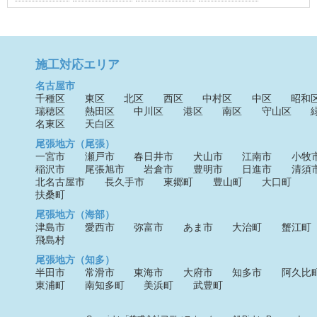
施工対応エリア
名古屋市
千種区
東区
北区
西区
中村区
中区
昭和
瑞穂区
熱田区
中川区
港区
南区
守山区
名東区
天白区
尾張地方（尾張）
一宮市
瀬戸市
春日井市
犬山市
江南市
小牧
稲沢市
尾張旭市
岩倉市
豊明市
日進市
清須
北名古屋市
長久手市
東郷町
豊山町
大口町
扶桑町
尾張地方（海部）
津島市
愛西市
弥富市
あま市
大治町
蟹江町
飛島村
尾張地方（知多）
半田市
常滑市
東海市
大府市
知多市
阿久比
東浦町
南知多町
美浜町
武豊町