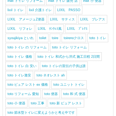
inax トイレ リフォーム
inax トイレ 販売 店
inax 小 便器
lixil トイレ
lixil 介護トイレ
LIXIL PASSO
LIXIL アメージュZ便器
LIXIL サティス
LIXIL プレアス
LIXIL リフォレ
LIXIL ﾀﾝｸﾚｽ風
LIXIL ﾌﾟﾚｱｽ
syoujikiya といれ
toilet
toire
toirenoクロス
toto トイレ
toto トイレ の リフォーム
toto トイレ リフォーム
toto トイレ 価格
toto トイレ 和式から洋式 施工日程 2日間
toto トイレ 白 安い
toto トイレの宣伝の子供は誰
toto トイレ激安
toto ネオレスト ah
toto ピュア レスト ex 価格
toto ユニット トイレ
toto リフォーム 愛知
toto 便器
toto 和 式 便器
toto 小 便器
toto 工事
toto 新 ピュア レスト
toto 節水型トイレに変えようかと考え中です