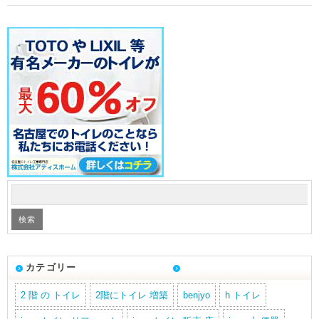
カテゴリー
2 階 の トイレ
2階にトイレ 増築
benjyo
h トイレ