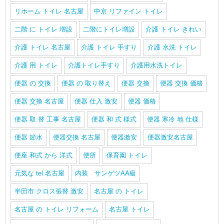
リホーム トイレ 名古屋
中京 リファイン トイレ
二階 に トイレ 増設
二階にトイレ増設
介護 トイレ きれい
介護 トイレ 名古屋
介護 トイレ 手すり
介護 水洗 トイレ
介護 用 トイレ
介護トイレ手すり
介護用水洗トイレ
便器 の 交換
便器 の 取り替え
便器 交換
便器 交換 価格
便器 交換 名古屋
便器 仕入 激安
便器 価格
便器 取 替 工事 名古屋
便器 和 式 様式
便器 寒冷 地 仕様
便器 節水
便器交換 名古屋
便器激安
便器激安名古屋
便座 和式 から 洋式
便所
保育園 トイレ
元気な tel 名古屋
内装 サンゲツAA級
半田市 クロス張替 激安
名古屋 の トイレ
名古屋 の トイレ リフォーム
名古屋 トイレ