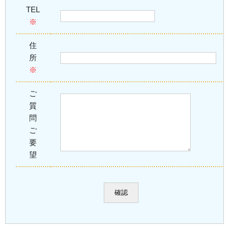
TEL
※
住
所
※
ご
質
問
ご
要
望