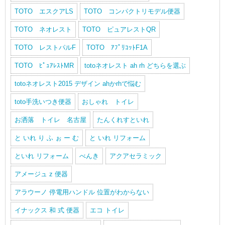
TOTO エスクアLS
TOTO コンパクトリモデル便器
TOTO ネオレスト
TOTO ピュアレストQR
TOTO レストパルF
TOTO ｱﾌﾟﾘｺｯﾄF1A
TOTO ﾋﾟｭｱﾚｽﾄMR
totoネオレスト ah rh どちらを選ぶ
totoネオレスト2015 デザイン ahかrhで悩む
toto手洗いつき便器
おしゃれ トイレ
お洒落 トイレ 名古屋
たんくれすといれ
と いれ り ふ ぉ ー む
と いれ リフォーム
といれ リフォーム
べんき
アクアセラミック
アメージュ z 便器
アラウーノ 停電用ハンドル 位置がわからない
イナックス 和 式 便器
エコ トイレ