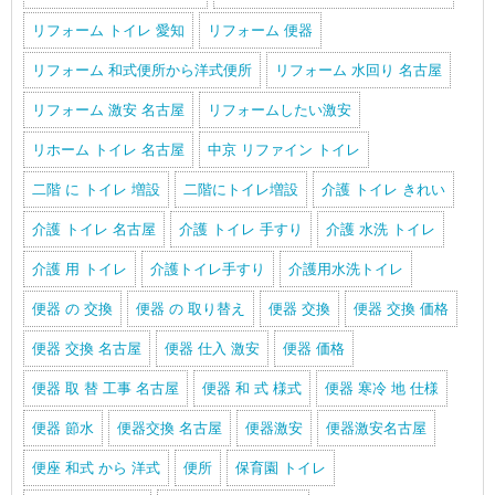
リフォーム トイレ 愛知
リフォーム 便器
リフォーム 和式便所から洋式便所
リフォーム 水回り 名古屋
リフォーム 激安 名古屋
リフォームしたい激安
リホーム トイレ 名古屋
中京 リファイン トイレ
二階 に トイレ 増設
二階にトイレ増設
介護 トイレ きれい
介護 トイレ 名古屋
介護 トイレ 手すり
介護 水洗 トイレ
介護 用 トイレ
介護トイレ手すり
介護用水洗トイレ
便器 の 交換
便器 の 取り替え
便器 交換
便器 交換 価格
便器 交換 名古屋
便器 仕入 激安
便器 価格
便器 取 替 工事 名古屋
便器 和 式 様式
便器 寒冷 地 仕様
便器 節水
便器交換 名古屋
便器激安
便器激安名古屋
便座 和式 から 洋式
便所
保育園 トイレ