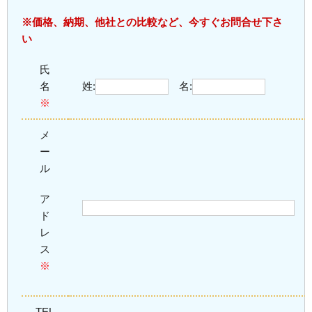
※価格、納期、他社との比較など、今すぐお問合せ下さ
い
氏
名
姓:
名:
※
メ
ー
ル
ア
ド
レ
ス
※
TEL