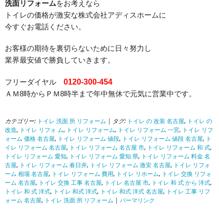
洗面リフォーム
をお考えなら
トイレの価格が激安な株式会社アディスホームに
今すぐお電話ください。
お客様の期待を裏切らないために日々努力し
業界最安値で勝負していきます。
フリーダイヤル
0120-300-454
ＡＭ8時からＰＭ8時半まで年中無休で元気に営業中です。
カテゴリー:
トイレ 洗面 所 リフォーム
| タグ:
トイレ の 改装 名古屋
,
トイレ の
改造
,
トイレ リフォ ム
,
トイレ リフォーム
,
トイレ リフォーム 一宮
,
トイレ リフ
ォーム 価格 名古屋
,
トイレ リフォーム 値段
,
トイレ リフォーム 値段 名古屋
,
ト
イレ リフォーム 名古屋
,
トイレ リフォーム 名古屋 市
,
トイレ リフォーム 和 式
,
トイレ リフォーム 愛知
,
トイレ リフォーム 愛知 県
,
トイレ リフォーム 料金 名
古屋
,
トイレ リフォーム 春日井
,
トイレ リフォーム 激安 名古屋
,
トイレ リフォ
ーム 相場 名古屋
,
トイレ リフォーム 費用
,
トイレ リホーム
,
トイレ 交換 リフォ
ーム 名古屋
,
トイレ 交換 工事 名古屋
,
トイレ 名古屋 市
,
トイレ 和 式 から 洋式
,
トイレ 和 式 洋式
,
トイレ 和式 洋式
,
トイレ 和式 洋式 名古屋
,
トイレ 工事 リフ
ォーム 名古屋
,
トイレ 洗面 所 リフォーム
|
パーマリンク