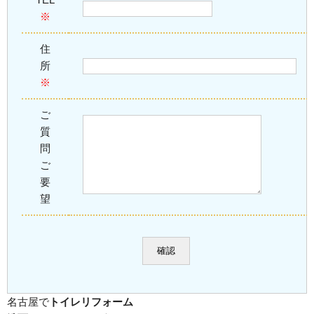
※
住
所
※
ご
質
問
ご
要
望
名古屋で
トイレリフォーム