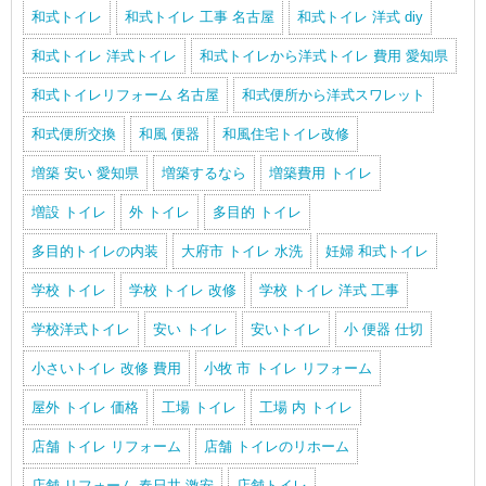
和式トイレ
和式トイレ 工事 名古屋
和式トイレ 洋式 diy
和式トイレ 洋式トイレ
和式トイレから洋式トイレ 費用 愛知県
和式トイレリフォーム 名古屋
和式便所から洋式スワレット
和式便所交換
和風 便器
和風住宅トイレ改修
増築 安い 愛知県
増築するなら
増築費用 トイレ
増設 トイレ
外 トイレ
多目的 トイレ
多目的トイレの内装
大府市 トイレ 水洗
妊婦 和式トイレ
学校 トイレ
学校 トイレ 改修
学校 トイレ 洋式 工事
学校洋式トイレ
安い トイレ
安いトイレ
小 便器 仕切
小さいトイレ 改修 費用
小牧 市 トイレ リフォーム
屋外 トイレ 価格
工場 トイレ
工場 内 トイレ
店舗 トイレ リフォーム
店舗 トイレのリホーム
店舗 リフォーム 春日井 激安
店舗トイレ