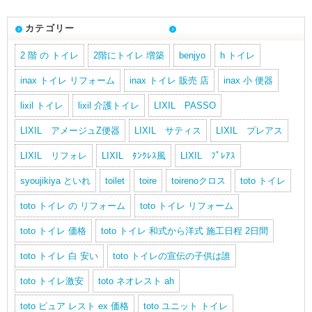
カテゴリー
2 階 の トイレ
2階にトイレ 増築
benjyo
h トイレ
inax トイレ リフォーム
inax トイレ 販売 店
inax 小 便器
lixil トイレ
lixil 介護トイレ
LIXIL PASSO
LIXIL アメージュZ便器
LIXIL サティス
LIXIL プレアス
LIXIL リフォレ
LIXIL ﾀﾝｸﾚｽ風
LIXIL ﾌﾟﾚｱｽ
syoujikiya といれ
toilet
toire
toirenoクロス
toto トイレ
toto トイレ の リフォーム
toto トイレ リフォーム
toto トイレ 価格
toto トイレ 和式から洋式 施工日程 2日間
toto トイレ 白 安い
toto トイレの宣伝の子供は誰
toto トイレ激安
toto ネオレスト ah
toto ピュア レスト ex 価格
toto ユニット トイレ