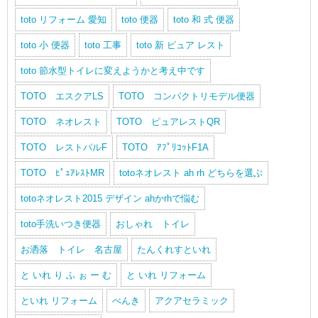
toto リフォーム 愛知
toto 便器
toto 和 式 便器
toto 小 便器
toto 工事
toto 新 ピュア レスト
toto 節水型トイレに変えようかと考え中です
TOTO エスクアLS
TOTO コンパクトリモデル便器
TOTO ネオレスト
TOTO ピュアレストQR
TOTO レストパルF
TOTO ｱﾌﾟﾘｺｯﾄF1A
TOTO ﾋﾟｭｱﾚｽﾄMR
totoネオレスト ah rh どちらを選ぶ
totoネオレスト2015 デザイン ahかrhで悩む
toto手洗いつき便器
おしゃれ トイレ
お洒落 トイレ 名古屋
たんくれすといれ
と いれ り ふ ぉ ー む
と いれ リフォーム
といれ リフォーム
べんき
アクアセラミック