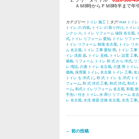
ＡＭ8時からＰＭ8時半まで年
カテゴリー:
トイレ 施工
| タグ:
inax トイ
トイレ の 内装
,
トイレ の 取り付け
,
トイレ 
ンク レス
,
トイレ リフォーム 値段 名古屋
,
式
,
トイレ リフォーム 愛知
,
トイレ リフォー
トイレ リフォーム 相場 名古屋
,
トイレ リホ
ム 名古屋
,
トイレ 工事 愛知 県
,
トイレ 工事
イレ 洗面 器
,
トイレ 見積
,
トイレ 設置 工事
価格
,
リフォーム トイレ 和 式 から 洋式
,
リ
レ 増設
,
介護 トイレ 名古屋
,
介護 用 トイレ
価格
,
保育園 トイレ
,
名古屋 トイレ 工事
,
名
トイレ を 洋式 に
,
和 式 トイレ を 洋式 トイ
フォーム
,
和 式 洋式 工事
,
和式 洋式
,
和式ト
ーム
,
和式トイレリフォーム 名古屋
,
和風 便
手洗い 付き トイレ
,
水 周り リフォーム 名
レ 名古屋
,
水洗 便器 交換 名古屋
,
水洗 工事
← 前の投稿