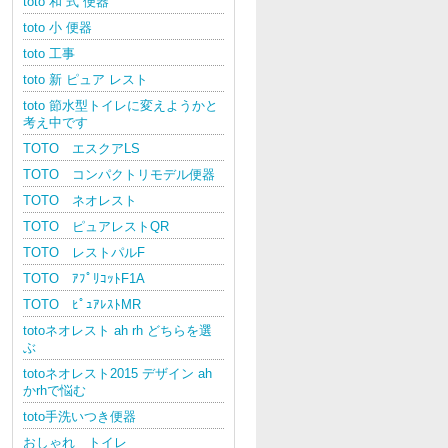
toto 和 式 便器
toto 小 便器
toto 工事
toto 新 ピュア レスト
toto 節水型トイレに変えようかと
考え中です
TOTO エスクアLS
TOTO コンパクトリモデル便器
TOTO ネオレスト
TOTO ピュアレストQR
TOTO レストパルF
TOTO ｱﾌﾟﾘｺｯﾄF1A
TOTO ﾋﾟｭｱﾚｽﾄMR
totoネオレスト ah rh どちらを選
ぶ
totoネオレスト2015 デザイン ah
かrhで悩む
toto手洗いつき便器
おしゃれ トイレ