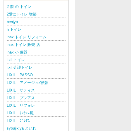
2 階 の トイレ
2階にトイレ 増築
benjyo
h トイレ
inax トイレ リフォーム
inax トイレ 販売 店
inax 小 便器
lixil トイレ
lixil 介護トイレ
LIXIL PASSO
LIXIL アメージュZ便器
LIXIL サティス
LIXIL プレアス
LIXIL リフォレ
LIXIL ﾀﾝｸﾚｽ風
LIXIL ﾌﾟﾚｱｽ
syoujikiya といれ