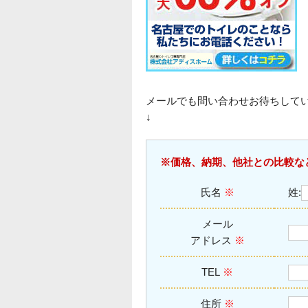
メールでも問い合わせお待ちして
↓
※価格、納期、他社との比較な
氏名
※
姓:
メール
アドレス
※
TEL
※
住所
※