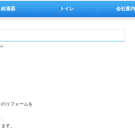
給湯器
トイレ
会社案
ム
。
レのリフォームを
り、
ります。