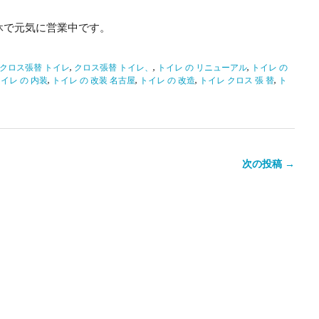
休で元気に営業中です。
クロス張替 トイレ
,
クロス張替 トイレ、
,
トイレ の リニューアル
,
トイレ の
イレ の 内装
,
トイレ の 改装 名古屋
,
トイレ の 改造
,
トイレ クロス 張 替
,
ト
次の投稿 →