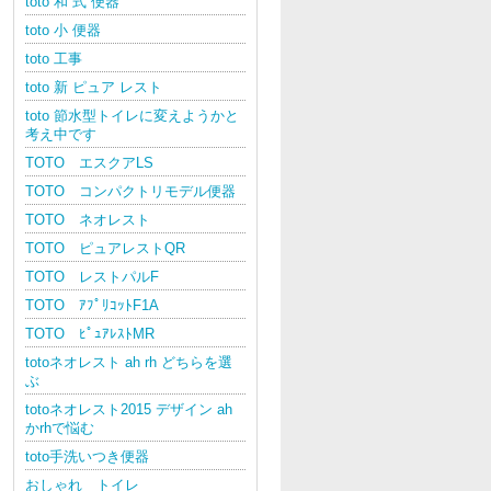
toto 和 式 便器
toto 小 便器
toto 工事
toto 新 ピュア レスト
toto 節水型トイレに変えようかと
考え中です
TOTO エスクアLS
TOTO コンパクトリモデル便器
TOTO ネオレスト
TOTO ピュアレストQR
TOTO レストパルF
TOTO ｱﾌﾟﾘｺｯﾄF1A
TOTO ﾋﾟｭｱﾚｽﾄMR
totoネオレスト ah rh どちらを選
ぶ
totoネオレスト2015 デザイン ah
かrhで悩む
toto手洗いつき便器
おしゃれ トイレ