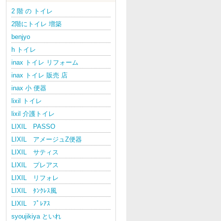
2 階 の トイレ
2階にトイレ 増築
benjyo
h トイレ
inax トイレ リフォーム
inax トイレ 販売 店
inax 小 便器
lixil トイレ
lixil 介護トイレ
LIXIL PASSO
LIXIL アメージュZ便器
LIXIL サティス
LIXIL プレアス
LIXIL リフォレ
LIXIL ﾀﾝｸﾚｽ風
LIXIL ﾌﾟﾚｱｽ
syoujikiya といれ