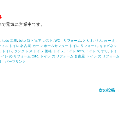
4
休で元気に営業中です。
器
,
toto 工事
,
toto 新 ピュア レスト
,
WC リフォーム
,
と いれ り ふ ぉ ー む
,
フィス トイレ 名古屋
,
カーマ ホームセンター トイレ リフォーム
,
キャビネッ
ス トイレ
,
タンク レス トイレ 価格
,
トイレ
,
トイレ toto
,
トイレ て すり
,
トイ
トイレ の リフォーム toto
,
トイレ の リフォーム 名古屋
,
トイレ の リフォーム
風
|
パーマリンク
次の投稿 →