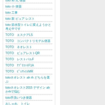
toto 和 式 便器
toto 小 便器
toto 工事
toto 新 ピュア レスト
toto 節水型トイレに変えようかと
考え中です
TOTO エスクアLS
TOTO コンパクトリモデル便器
TOTO ネオレスト
TOTO ピュアレストQR
TOTO レストパルF
TOTO ｱﾌﾟﾘｺｯﾄF1A
TOTO ﾋﾟｭｱﾚｽﾄMR
totoネオレスト ah rh どちらを選
ぶ
totoネオレスト2015 デザイン ah
かrhで悩む
toto手洗いつき便器
おしゃれ トイレ