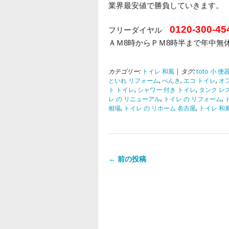
業界最安値で勝負していきます。
0120-300-45
フリーダイヤル
ＡＭ8時からＰＭ8時半まで年中無
カテゴリー:
トイレ 和風
| タグ:
toto 小 便
といれ リフォーム
,
べんき
,
エコ トイレ
,
オ
ト トイレ
,
シャワー 付き トイレ
,
タンク レ
レ の リニューアル
,
トイレ の リフォーム
,
相場
,
トイレ の リホーム 名古屋
,
トイレ 和
← 前の投稿