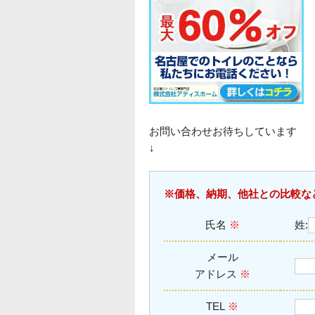
お問い合わせお待ちしています
↓
※価格、納期、他社との比較な
氏名
※
姓:
メール
アドレス
※
TEL
※