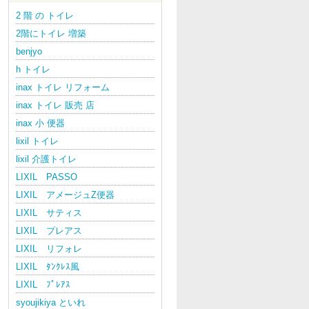
2 階 の トイレ
2階にトイレ 増築
benjyo
h トイレ
inax トイレ リフォーム
inax トイレ 販売 店
inax 小 便器
lixil トイレ
lixil 介護トイレ
LIXIL PASSO
LIXIL アメージュZ便器
LIXIL サティス
LIXIL プレアス
LIXIL リフォレ
LIXIL ﾀﾝｸﾚｽ風
LIXIL ﾌﾟﾚｱｽ
syoujikiya といれ