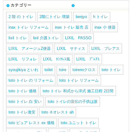
カテゴリー
2 階 の トイレ
2階にトイレ 増築
benjyo
h トイレ
inax トイレ リフォーム
inax トイレ 販売 店
inax 小 便器
lixil トイレ
lixil 介護トイレ
LIXIL PASSO
LIXIL アメージュZ便器
LIXIL サティス
LIXIL プレアス
LIXIL リフォレ
LIXIL ﾀﾝｸﾚｽ風
LIXIL ﾌﾟﾚｱｽ
syoujikiya といれ
toilet
toire
toirenoクロス
toto トイレ
toto トイレ の リフォーム
toto トイレ リフォーム
toto トイレ 価格
toto トイレ 和式から洋式 施工日程 2日間
toto トイレ 白 安い
toto トイレの宣伝の子供は誰
toto トイレ激安
toto ネオレスト ah
toto ピュア レスト ex 価格
toto ユニット トイレ