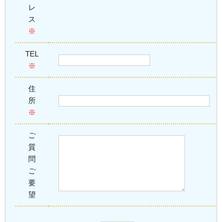
レ
ス
※
TEL
※
住
所
※
ご
質
問
ご
要
望