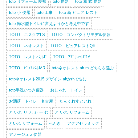
toto リフォーム 愛知
toto 便器
toto 和 式 便器
toto 小 便器
toto 工事
toto 新 ピュア レスト
toto 節水型トイレに変えようかと考え中です
TOTO エスクアLS
TOTO コンパクトリモデル便器
TOTO ネオレスト
TOTO ピュアレストQR
TOTO レストパルF
TOTO ｱﾌﾟﾘｺｯﾄF1A
TOTO ﾋﾟｭｱﾚｽﾄMR
totoネオレスト ah rh どちらを選ぶ
totoネオレスト2015 デザイン ahかrhで悩む
toto手洗いつき便器
おしゃれ トイレ
お洒落 トイレ 名古屋
たんくれすといれ
と いれ り ふ ぉ ー む
と いれ リフォーム
といれ リフォーム
べんき
アクアセラミック
アメージュ z 便器