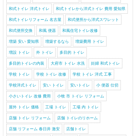
和式トイレ 洋式トイレ
和式トイレから洋式トイレ 費用 愛知県
和式トイレリフォーム 名古屋
和式便所から洋式スワレット
和式便所交換
和風 便器
和風住宅トイレ改修
増築 安い 愛知県
増築するなら
増築費用 トイレ
増設 トイレ
外 トイレ
多目的 トイレ
多目的トイレの内装
大府市 トイレ 水洗
妊婦 和式トイレ
学校 トイレ
学校 トイレ 改修
学校 トイレ 洋式 工事
学校洋式トイレ
安い トイレ
安いトイレ
小 便器 仕切
小さいトイレ 改修 費用
小牧 市 トイレ リフォーム
屋外 トイレ 価格
工場 トイレ
工場 内 トイレ
店舗 トイレ リフォーム
店舗 トイレのリホーム
店舗 リフォーム 春日井 激安
店舗トイレ