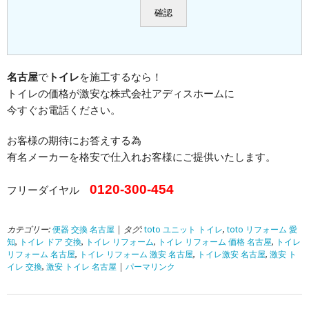
名古屋
で
トイレ
を施工するなら！
トイレの価格が激安な株式会社アディスホームに
今すぐお電話ください。
お客様の期待にお答えする為
有名メーカーを格安で仕入れお客様にご提供いたします。
0120-300-454
フリーダイヤル
カテゴリー:
便器 交換 名古屋
| タグ:
toto ユニット トイレ
,
toto リフォーム 愛
知
,
トイレ ドア 交換
,
トイレ リフォーム
,
トイレ リフォーム 価格 名古屋
,
トイレ
リフォーム 名古屋
,
トイレ リフォーム 激安 名古屋
,
トイレ激安 名古屋
,
激安 ト
イレ 交換
,
激安 トイレ 名古屋
|
パーマリンク