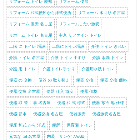
リフォーム トイレ 愛知
リフォーム 便器
リフォーム 和式便所から洋式便所
リフォーム 水回り 名古屋
リフォーム 激安 名古屋
リフォームしたい激安
リホーム トイレ 名古屋
中京 リファイン トイレ
二階 に トイレ 増設
二階にトイレ増設
介護 トイレ きれい
介護 トイレ 名古屋
介護 トイレ 手すり
介護 水洗 トイレ
介護 用 トイレ
介護トイレ手すり
介護用水洗トイレ
便器 の 交換
便器 の 取り替え
便器 交換
便器 交換 価格
便器 交換 名古屋
便器 仕入 激安
便器 価格
便器 取 替 工事 名古屋
便器 和 式 様式
便器 寒冷 地 仕様
便器 節水
便器交換 名古屋
便器激安
便器激安名古屋
便座 和式 から 洋式
便所
保育園 トイレ
元気な tel 名古屋
内装 サンゲツAA級