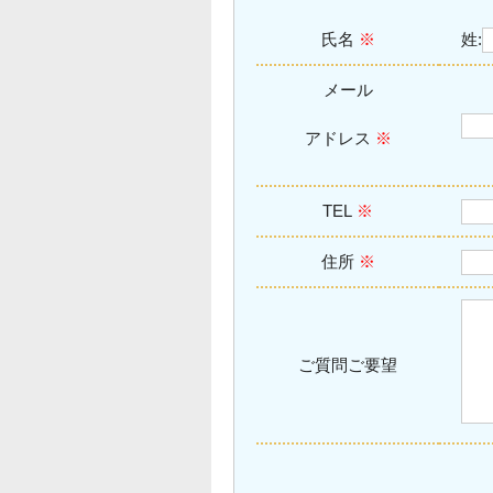
氏名
※
姓:
メール
アドレス
※
TEL
※
住所
※
ご質問ご要望