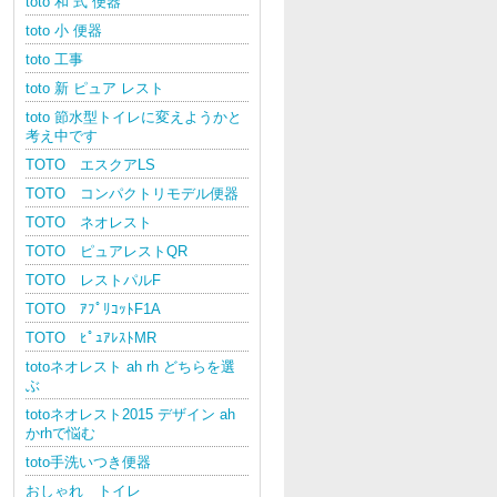
toto 和 式 便器
toto 小 便器
toto 工事
toto 新 ピュア レスト
toto 節水型トイレに変えようかと
考え中です
TOTO エスクアLS
TOTO コンパクトリモデル便器
TOTO ネオレスト
TOTO ピュアレストQR
TOTO レストパルF
TOTO ｱﾌﾟﾘｺｯﾄF1A
TOTO ﾋﾟｭｱﾚｽﾄMR
totoネオレスト ah rh どちらを選
ぶ
totoネオレスト2015 デザイン ah
かrhで悩む
toto手洗いつき便器
おしゃれ トイレ