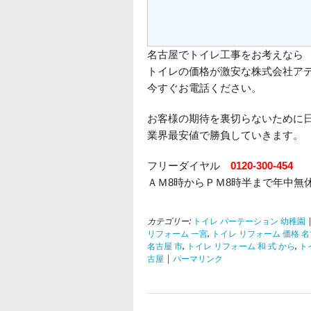
名古屋でトイレ工事をお考えなら
トイレの価格が激安な株式会社ア
今すぐお電話ください。
お客様の期待を裏切らないために
業界最安値で勝負していきます。
フリーダイヤル
0120-300-454
ＡＭ8時からＰＭ8時半まで年中無
カテゴリー:
トイレ パーテーション 幼稚園
リフォーム 一宮
,
トイレ リフォーム 価格 
名古屋 市
,
トイレ リフォーム 和 式 から
,
ト
古屋
|
パーマリンク