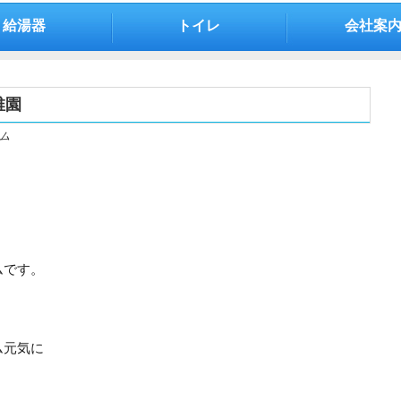
給湯器
トイレ
会社案
稚園
ム
ムです。
ム元気に