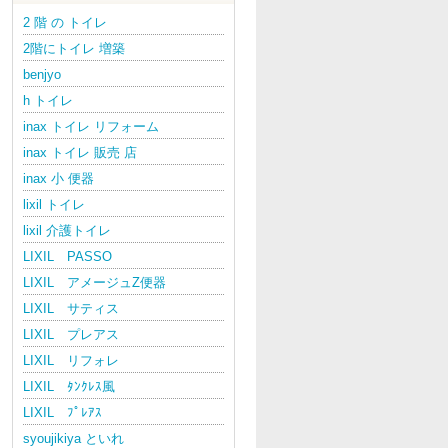
2 階 の トイレ
2階にトイレ 増築
benjyo
h トイレ
inax トイレ リフォーム
inax トイレ 販売 店
inax 小 便器
lixil トイレ
lixil 介護トイレ
LIXIL PASSO
LIXIL アメージュZ便器
LIXIL サティス
LIXIL プレアス
LIXIL リフォレ
LIXIL ﾀﾝｸﾚｽ風
LIXIL ﾌﾟﾚｱｽ
syoujikiya といれ