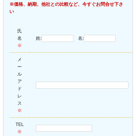
※価格、納期、他社との比較など、今すぐお問合せ下さ
い
氏
名
姓:
名:
※
メ
ー
ル
ア
ド
レ
ス
※
TEL
※