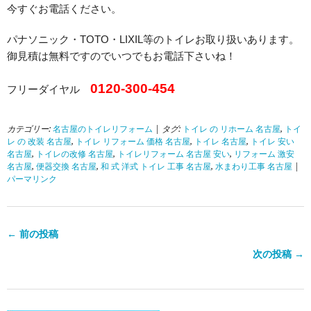
今すぐお電話ください。
パナソニック・TOTO・LIXIL等のトイレお取り扱いあります。
御見積は無料ですのでいつでもお電話下さいね！
0120-300-454
フリーダイヤル
カテゴリー:
名古屋のトイレリフォーム
| タグ:
トイレ の リホーム 名古屋
,
トイ
レ の 改装 名古屋
,
トイレ リフォーム 価格 名古屋
,
トイレ 名古屋
,
トイレ 安い
名古屋
,
トイレの改修 名古屋
,
トイレリフォーム 名古屋 安い
,
リフォーム 激安
名古屋
,
便器交換 名古屋
,
和 式 洋式 トイレ 工事 名古屋
,
水まわり工事 名古屋
|
パーマリンク
← 前の投稿
次の投稿 →