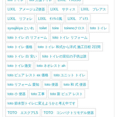
LIXIL アメージュZ便器
LIXIL サティス
LIXIL プレアス
LIXIL リフォレ
LIXIL ﾀﾝｸﾚｽ風
LIXIL ﾌﾟﾚｱｽ
syoujikiya といれ
toilet
toire
toirenoクロス
toto トイレ
toto トイレ の リフォーム
toto トイレ リフォーム
toto トイレ 価格
toto トイレ 和式から洋式 施工日程 2日間
toto トイレ 白 安い
toto トイレの宣伝の子供は誰
toto トイレ激安
toto ネオレスト ah
toto ピュア レスト ex 価格
toto ユニット トイレ
toto リフォーム 愛知
toto 便器
toto 和 式 便器
toto 小 便器
toto 工事
toto 新 ピュア レスト
toto 節水型トイレに変えようかと考え中です
TOTO エスクアLS
TOTO コンパクトリモデル便器