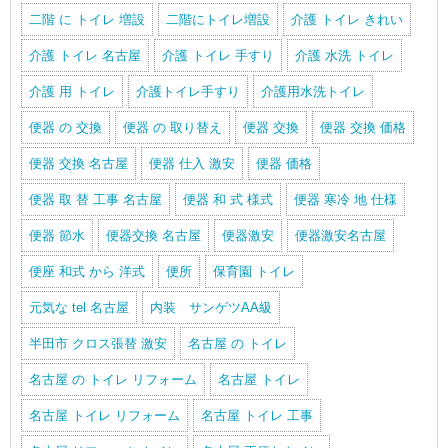
二階 に トイレ 増設
二階にトイレ増設
介護 トイレ きれい
介護 トイレ 名古屋
介護 トイレ 手すり
介護 水洗 トイレ
介護 用 トイレ
介護トイレ手すり
介護用水洗トイレ
便器 の 交換
便器 の 取り替え
便器 交換
便器 交換 価格
便器 交換 名古屋
便器 仕入 激安
便器 価格
便器 取 替 工事 名古屋
便器 和 式 様式
便器 寒冷 地 仕様
便器 節水
便器交換 名古屋
便器激安
便器激安名古屋
便座 和式 から 洋式
便所
保育園 トイレ
元気な tel 名古屋
内装 サンゲツAA級
半田市 クロス張替 激安
名古屋 の トイレ
名古屋 の トイレ リフォーム
名古屋 トイレ
名古屋 トイレ リフォーム
名古屋 トイレ 工事