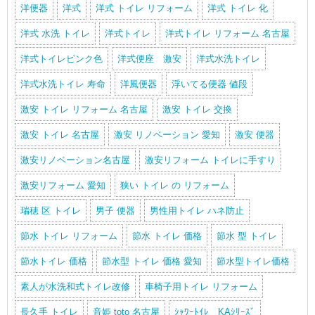
洋便器
洋式
洋式 トイレ リフォーム
洋式 トイレ 化
洋式 水洗 トイレ
洋式トイレ
洋式トイレ リフォーム 名古屋
洋式トイレピンク色
洋式便座 激安
洋式水洗トイレ
洋式水洗トイレ 寿命
洋風便器
浮いてる便器 値段
激安 トイレ リフォーム 名古屋
激安 トイレ 交換
激安 トイレ 名古屋
激安 リノベーション 愛知
激安 便器
激安リノベーション名古屋
激安リフォーム トイレに手すり
激安リフォーム 愛知
狭い トイレ の リフォーム
瑞穂 区 トイレ
男子 便器
男性用トイレ ハネ防止
節水 トイレ リフォーム
節水 トイレ 価格
節水 型 トイレ
節水トイレ 価格
節水型 トイレ 価格 愛知
節水型トイレ価格
素人が水洗和式トイレ改修
車椅子用トイレ リフォーム
長久手 トイレ
音姫 toto 名古屋
ｼｬﾜｰﾄｲﾚ KAｼﾘｰｽﾞ