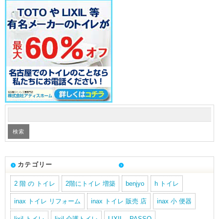
カテゴリー
2 階 の トイレ
2階にトイレ 増築
benjyo
h トイレ
inax トイレ リフォーム
inax トイレ 販売 店
inax 小 便器
lixil トイレ
lixil 介護トイレ
LIXIL PASSO