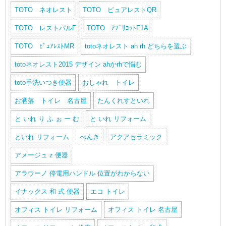
TOTO ネオレスト
TOTO ピュアレストQR
TOTO レストパルF
TOTO ｱﾌﾟﾘｺｯﾄF1A
TOTO ﾋﾟｭｱﾚｽﾄMR
totoネオレスト ah rh どちらを選ぶ
totoネオレスト2015 デザイン ahかrhで悩む
toto手洗いつき便器
おしゃれ トイレ
お洒落 トイレ 名古屋
たんくれすといれ
と いれ り ふ ぉ ー む
と いれ リフォーム
といれ リフォーム
べんき
アクアセラミック
アメージュ z 便器
アラウーノ 停電用ハンドル 位置がわからない
イナックス 和 式 便器
エコ トイレ
オフィス トイレ リフォーム
オフィス トイレ 名古屋