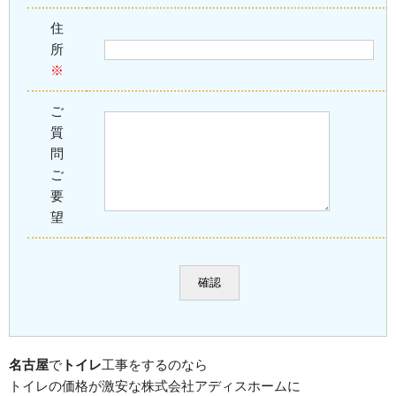
住
所
※
ご
質
問
ご
要
望
名古屋
で
トイレ
工事をするのなら
トイレの価格が激安な株式会社アディスホームに