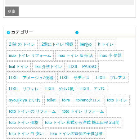
カテゴリー
2 階 の トイレ
2階にトイレ 増築
benjyo
h トイレ
inax トイレ リフォーム
inax トイレ 販売 店
inax 小 便器
lixil トイレ
lixil 介護トイレ
LIXIL PASSO
LIXIL アメージュZ便器
LIXIL サティス
LIXIL プレアス
LIXIL リフォレ
LIXIL ﾀﾝｸﾚｽ風
LIXIL ﾌﾟﾚｱｽ
syoujikiya といれ
toilet
toire
toirenoクロス
toto トイレ
toto トイレ の リフォーム
toto トイレ リフォーム
toto トイレ 価格
toto トイレ 和式から洋式 施工日程 2日間
toto トイレ 白 安い
toto トイレの宣伝の子供は誰