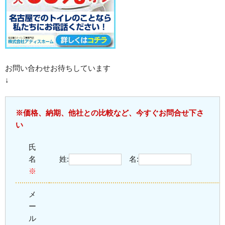
お問い合わせお待ちしています
↓
※価格、納期、他社との比較など、今すぐお問合せ下さ
い
氏
名
姓:
名:
※
メ
ー
ル