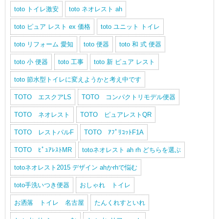
toto トイレ激安
toto ネオレスト ah
toto ピュア レスト ex 価格
toto ユニット トイレ
toto リフォーム 愛知
toto 便器
toto 和 式 便器
toto 小 便器
toto 工事
toto 新 ピュア レスト
toto 節水型トイレに変えようかと考え中です
TOTO エスクアLS
TOTO コンパクトリモデル便器
TOTO ネオレスト
TOTO ピュアレストQR
TOTO レストパルF
TOTO ｱﾌﾟﾘｺｯﾄF1A
TOTO ﾋﾟｭｱﾚｽﾄMR
totoネオレスト ah rh どちらを選ぶ
totoネオレスト2015 デザイン ahかrhで悩む
toto手洗いつき便器
おしゃれ トイレ
お洒落 トイレ 名古屋
たんくれすといれ