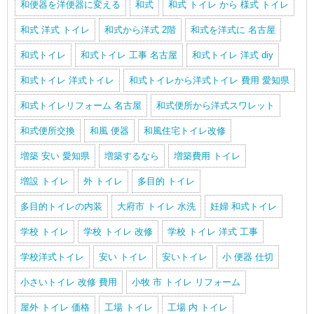
和便器を洋便器に変える
和式
和式 トイレ から 様式 トイレ
和式 洋式 トイレ
和式から洋式 2階
和式を洋式に 名古屋
和式トイレ
和式トイレ 工事 名古屋
和式トイレ 洋式 diy
和式トイレ 洋式トイレ
和式トイレから洋式トイレ 費用 愛知県
和式トイレリフォーム 名古屋
和式便所から洋式スワレット
和式便所交換
和風 便器
和風住宅トイレ改修
増築 安い 愛知県
増築するなら
増築費用 トイレ
増設 トイレ
外 トイレ
多目的 トイレ
多目的トイレの内装
大府市 トイレ 水洗
妊婦 和式トイレ
学校 トイレ
学校 トイレ 改修
学校 トイレ 洋式 工事
学校洋式トイレ
安い トイレ
安いトイレ
小 便器 仕切
小さいトイレ 改修 費用
小牧 市 トイレ リフォーム
屋外 トイレ 価格
工場 トイレ
工場 内 トイレ