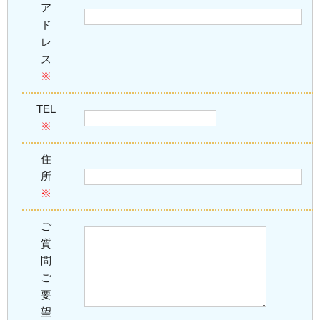
ア
ド
レ
ス
※
TEL
※
住
所
※
ご
質
問
ご
要
望